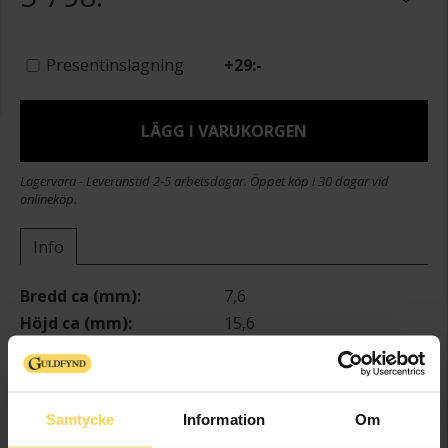
Presentinslagning
+
29:-
LÄGG I VARUKORGEN
Lagervara - Leveranstid 2-5 arbetsdagar. Öppet köp i 30 dagar vid
onlineköp.
Info
Bredd ca (mm)
7,6
Höjd ca (mm)
15,6
Varumärke
Guldfynd
Material
Guld
Ädelmetall
18K Gold
Samtycke
Information
Om
Sten/Pärla
Diamant,Smaragd