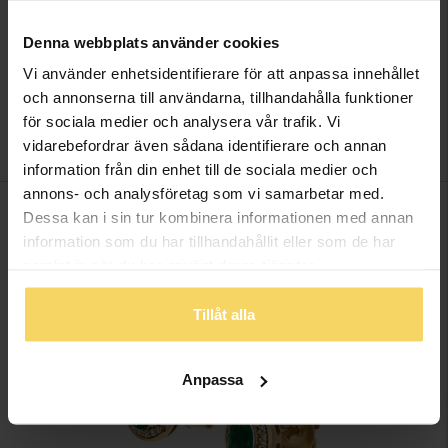
Antal diamanter
20
Diamantslipning
Rund
Denna webbplats använder cookies
Diamantfärg
Wesselton (H)
Vi använder enhetsidentifierare för att anpassa innehållet
Diamantklarhet
P
och annonserna till användarna, tillhandahålla funktioner
Vikt ca (gram)
0,97
för sociala medier och analysera vår trafik. Vi
Total carat
0,06
vidarebefordrar även sådana identifierare och annan
information från din enhet till de sociala medier och
annons- och analysföretag som vi samarbetar med.
FINNS OCKSÅ SOM
Dessa kan i sin tur kombinera informationen med annan
information som du har tillhandahållit eller som de har
samlat in när du har använt deras tjänster.
Tillåt alla
Anpassa