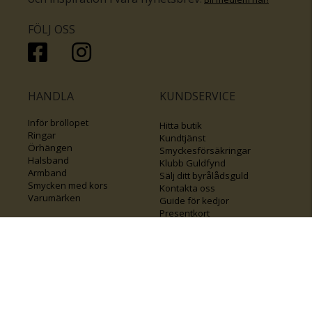
FÖLJ OSS
HANDLA
KUNDSERVICE
Inför bröllopet
Hitta butik
Ringar
Kundtjänst
Örhängen
Smyckesförsäkringar
Halsband
Klubb Guldfynd
Armband
Sälj ditt byrålådsguld
Smycken med kors
Kontakta oss
Varumärken
Guide för kedjor
Presentkort
KOLLA ÄVEN IN
FÖRETAGSINFO
Om Guldfynd
Våra tävlingar
Vårt företagsansvar
Rosa Bandet
Integritetspolicy
BingoLotto