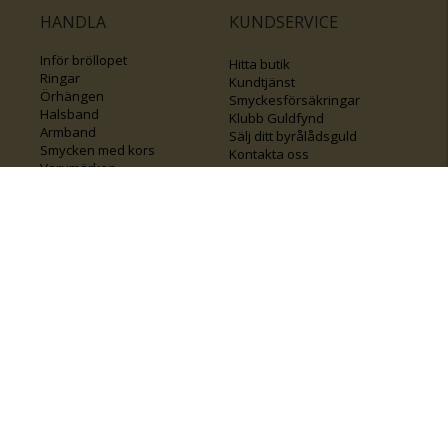
HANDLA
KUNDSERVICE
Inför bröllopet
Hitta butik
Ringar
Kundtjänst
Örhängen
Smyckesförsäkringar
Halsband
Klubb Guldfynd
Armband
Sälj ditt byrålådsguld
Smycken med kors
Kontakta oss
Varumärken
Guide för kedjor
Presentkort
KOLLA ÄVEN IN
FÖRETAGSINFO
Om Guldfynd
Våra tävlingar
Vårt företagsansvar
Rosa Bandet
Integritetspolicy
BingoLotto
Jobba hos Guldfynd
Guldlotten
Affiliates
Graverbara artiklar
Guldfynd sponsrar
Öronhåltagning
Inspiration
Vi
💛 Återvunnet