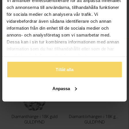
Vi använder enhetsidentifierare för att anpassa innehållet
Diamantfärg
Wesselton (H)
och annonserna till användarna, tillhandahålla funktioner
Diamantklarhet
SI
för sociala medier och analysera vår trafik. Vi
Vikt ca (gram)
0.85
vidarebefordrar även sådana identifierare och annan
Total carat
0.200
information från din enhet till de sociala medier och
annons- och analysföretag som vi samarbetar med.
Dessa kan i sin tur kombinera informationen med annan
FINNS OCKSÅ SOM
information som du har tillhandahållit eller som de har
samlat in när du har använt deras tjänster.
Tillåt alla
Anpassa
Diamanthänge i 18K guld
Diamantörhängen i 18K guld
GULDFYND
GULDFYND