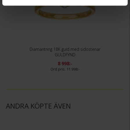
Diamantring 18K guld med sidostenar
GULDFYND
8 998:-
11 998:-
ANDRA KÖPTE ÄVEN