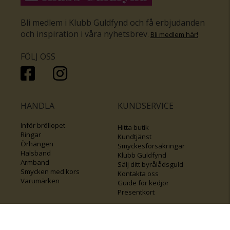
Bli medlem i Klubb Guldfynd och få erbjudanden
och inspiration i våra nyhetsbrev
.
Bli medlem här
!
FÖLJ OSS
HANDLA
KUNDSERVICE
Inför bröllopet
Hitta butik
Ringar
Kundtjänst
Örhängen
Smyckesförsäkringar
Halsband
Klubb Guldfynd
Armband
Sälj ditt byrålådsguld
Smycken med kors
Kontakta oss
Varumärken
Guide för kedjor
Presentkort
KOLLA ÄVEN IN
FÖRETAGSINFO