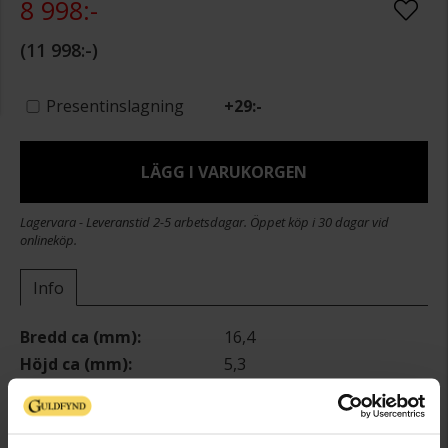
8 998:-
11 998:-
Presentinslagning
+
29:-
LÄGG I VARUKORGEN
Lagervara - Leveranstid 2-5 arbetsdagar. Öppet köp i 30 dagar vid
onlineköp.
Info
Bredd ca (mm)
16,4
Höjd ca (mm)
5,3
Längd ca (cm)
42+3
Varumärke
Guldfynd
Material
Guld