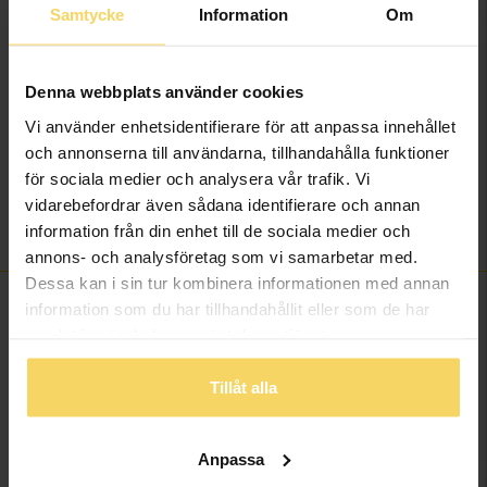
Samtycke
Information
Om
Ädelmetall
18K Gold
Sten/Pärla
Diamant
Antal diamanter
11
Denna webbplats använder cookies
Diamantslipning
Briljant
Vi använder enhetsidentifierare för att anpassa innehållet
Diamantfärg
Wesselton (H)
och annonserna till användarna, tillhandahålla funktioner
Diamantklarhet
P
för sociala medier och analysera vår trafik. Vi
Vikt ca (gram)
1,80
vidarebefordrar även sådana identifierare och annan
Total carat
0,28
information från din enhet till de sociala medier och
annons- och analysföretag som vi samarbetar med.
Dessa kan i sin tur kombinera informationen med annan
FINNS OCKSÅ SOM
information som du har tillhandahållit eller som de har
samlat in när du har använt deras tjänster.
Tillåt alla
Anpassa