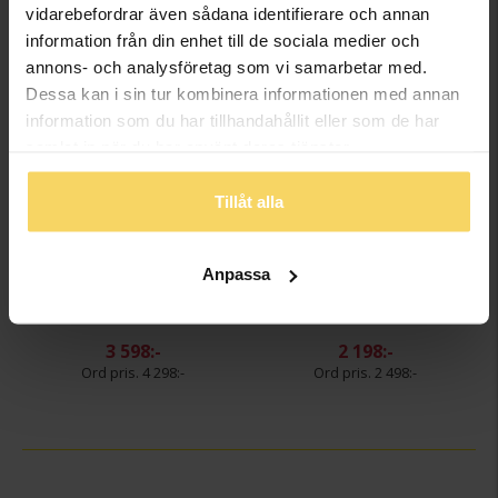
vidarebefordrar även sådana identifierare och annan
FINNS OCKSÅ SOM
information från din enhet till de sociala medier och
annons- och analysföretag som vi samarbetar med.
Dessa kan i sin tur kombinera informationen med annan
information som du har tillhandahållit eller som de har
samlat in när du har använt deras tjänster.
Tillåt alla
Anpassa
Örhängen i 18k guld
Hängsmycke i 18k guld
GULDFYND
GULDFYND
3 598:-
2 198:-
4 298:-
2 498:-