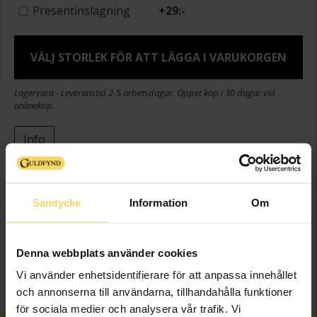
Presentinslagning
+
29:-
VÄLJ STORLEK FÖR ATT LÄGGA I VARUKORGEN
Lagervara - Leveranstid 2-5 arbetsdagar. Öppet köp i 30 dagar vid
onlineköp.
Info
Bredd ca (mm)
1-7
Höjd ca (mm)
1-3
Samtycke
Information
Om
Varumärke
Guldfynd
Material
Guld
Ädelmetall
18K Gold
Denna webbplats använder cookies
Sten/Pärla
Kubisk Zirkonia
Vi använder enhetsidentifierare för att anpassa innehållet
Vikt ca (gram)
0,85
och annonserna till användarna, tillhandahålla funktioner
för sociala medier och analysera vår trafik. Vi