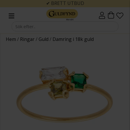
✔ BRETT UTBUD
Hem
/
Ringar
/
Guld
/
Damring i 18k guld