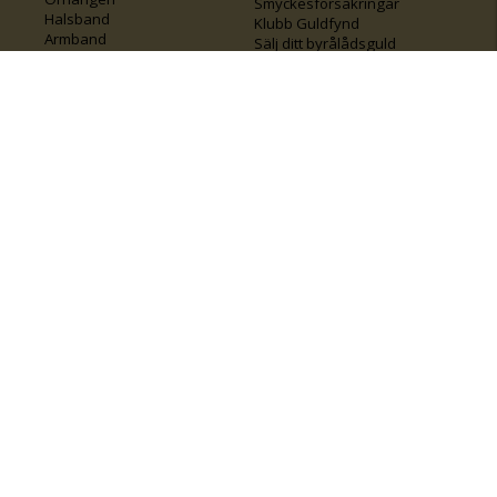
Smyckesförsäkringar
Halsband
Klubb Guldfynd
Armband
Sälj ditt byrålådsguld
Smycken med kors
Kontakta oss
Varumärken
Guide för kedjor
Presentkort
KOLLA ÄVEN IN
FÖRETAGSINFO
Om Guldfynd
Våra tävlingar
Vårt företagsansvar
Rosa Bandet
Integritetspolicy
BingoLotto
Jobba hos Guldfynd
Guldlotten
Affiliates
Graverbara artiklar
Guldfynd sponsrar
Öronhåltagning
Inspiration
Vi
💛 Återvunnet