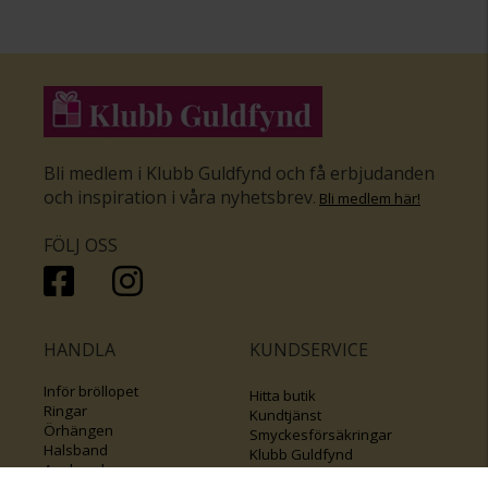
Bli medlem i Klubb Guldfynd och få erbjudanden
och inspiration i våra nyhetsbrev
.
Bli medlem här
!
FÖLJ OSS
HANDLA
KUNDSERVICE
Inför bröllopet
Hitta butik
Ringar
Kundtjänst
Örhängen
Smyckesförsäkringar
Halsband
Klubb Guldfynd
Armband
Sälj ditt byrålådsguld