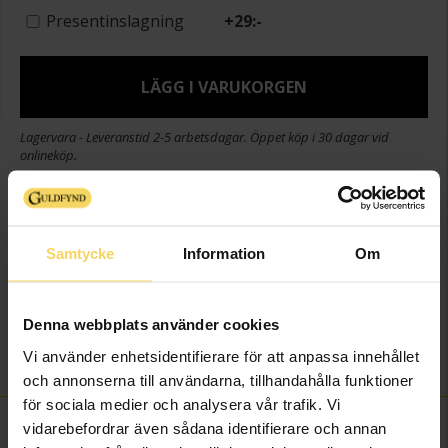
Presentinslagning
+
29:-
LÄGG I VARUKORGEN
Lagervara - Leveranstid 2-5 arbetsdagar. Öppet köp i 30 dagar vid
onlineköp.
Info
Bredd ca (mm)
2,5
Samtycke
Information
Om
Höjd ca (mm)
2,5
Längd ca (cm)
50
Denna webbplats använder cookies
Varumärke
Viktor Frisk X Guldfynd
Vi använder enhetsidentifierare för att anpassa innehållet
Material
Silver,Rhodinerat
och annonserna till användarna, tillhandahålla funktioner
för sociala medier och analysera vår trafik. Vi
FINNS OCKSÅ SOM
vidarebefordrar även sådana identifierare och annan