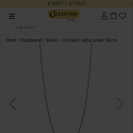
✔ BRETT UTBUD
Hem
/
Halsband
/
Silver
/
Cordell i äkta silver 50cm