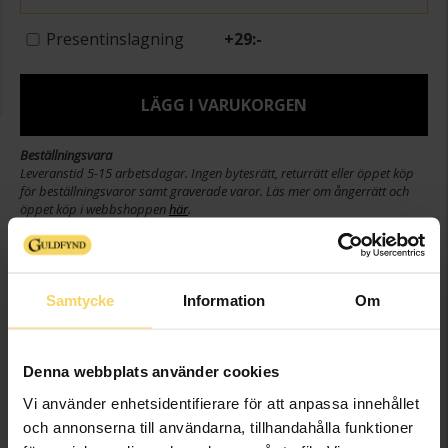
Presentinslagning
+
29:-
LÄGG I VARUKORGEN
Beställningsvara
Leveranstid 5-15 arbetsdagar. Ingen bytesrätt, returrätt eller öppet köp
för beställningsvaror samt graverade varor. Läs mer om ångerrätt och
öppet köp i webbshoppen
här
.
Beställningsvara - Max 15 arbetsdagars leveranstid.
Info
Samtycke
Information
Om
Längd ca (cm)
18.0
Varumärke
AB Gense
Denna webbplats använder cookies
Modell
723721
Vi använder enhetsidentifierare för att anpassa innehållet
Material
Nysilver
och annonserna till användarna, tillhandahålla funktioner
Detaljer
Design Studio GAB