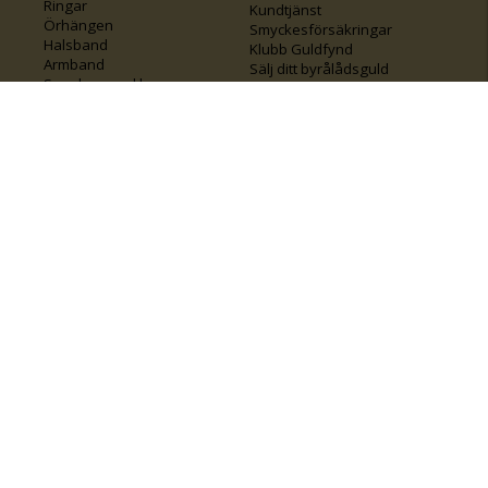
Ringar
Kundtjänst
Örhängen
Smyckesförsäkringar
Halsband
Klubb Guldfynd
Armband
Sälj ditt byrålådsguld
Smycken med kors
Kontakta oss
Varumärken
Guide för kedjor
Presentkort
KOLLA ÄVEN IN
FÖRETAGSINFO
Om Guldfynd
Våra tävlingar
Vårt företagsansvar
Rosa Bandet
Integritetspolicy
BingoLotto
Jobba hos Guldfynd
Guldlotten
Affiliates
Graverbara artiklar
Guldfynd sponsrar
Öronhåltagning
Inspiration
Vi
💛 Återvunnet