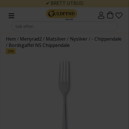
✔ BRETT UTBUD
Hem
/
Menyrad2
/
Matsilver
/
Nysilver
/
- Chippendale
/
Bordsgaffel NS Chippendale
25%