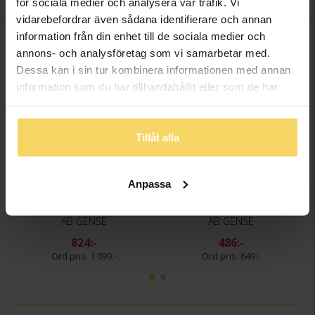
för sociala medier och analysera vår trafik. Vi
vidarebefordrar även sådana identifierare och annan
information från din enhet till de sociala medier och
FINNS OCKSÅ SOM
annons- och analysföretag som vi samarbetar med.
Dessa kan i sin tur kombinera informationen med annan
25%
25%
information som du har tillhandahållit eller som de har
samlat in när du har använt deras tjänster.
Tillåt alla
Anpassa
Matgaffel NS Chippendale
Kaffesked NS Chippendale
AB GENSE
AB GENSE
824:-
486:-
1 099:-
649:-