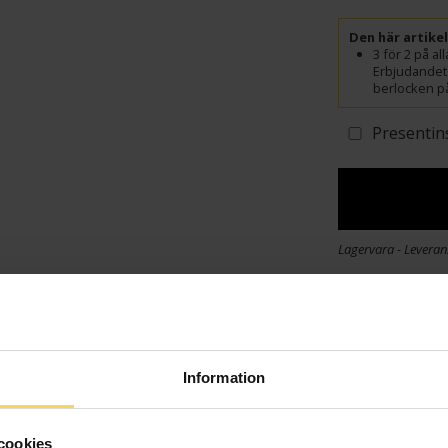
Den här artike
3 för 2 på a
Erbjudandet
berlocken på
Presentin
Lagervara - Leveran
Info
Bredd ca (mm
Höjd ca (mm)
Information
Varumärke
Material
cookies