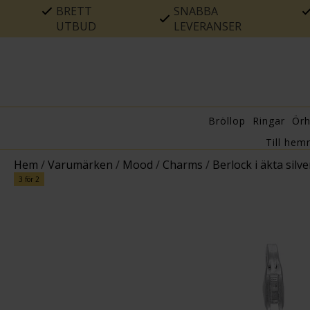
BRETT
SNABBA
UTBUD
LEVERANSER
Bröllop
Ringar
Ör
Till hem
Hem
/
Varumärken
/
Mood
/
Charms
/
Berlock i äkta sil
3 för 2