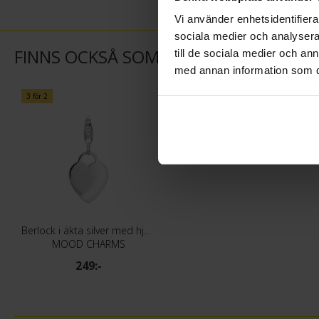
Vi använder enhetsidentifierar
sociala medier och analysera 
FINNS OCKSÅ SOM
till de sociala medier och a
med annan information som du 
3 för 2
Berlock i äkta silver med hjärta
MOOD CHARMS
249:-