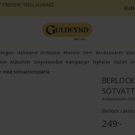
PRESENTINSLAGNING
KUN
hängen
Halsband
Armband
Klockor
Herr
Accessoarer
Var
met
Matsilver
Smyckesvård
Kampanjer
Nyheter
Outlet
In
ver med sötvattenspärla
BERLOCK 
SÖTVATT
Artikelnummer: 20
Berlock i äkta
249:-