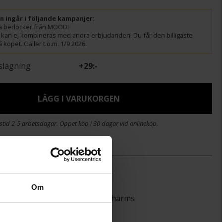
ln ingår i följande kampanjer:
lla berlocker från MOOD!
 kan ej kombineras med andra erbjudanden. Du får den billigaste
 köpet. Gäller t.o.m. 1/9 2026.
slagning
+
29:-
LÄGG I VARUKORGEN
stid 2-5 arbetsdagar. Öppet köp i 30 dagar vid onlineköp.
)
8,8
26,3
Om
MOOD Charms
Silver