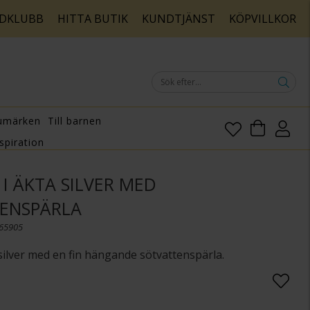
DKLUBB
HITTA BUTIK
KUNDTJÄNST
KÖPVILLKOR
umärken
Till barnen
spiration
I ÄKTA SILVER MED
ENSPÄRLA
165905
 silver med en fin hängande sötvattenspärla.