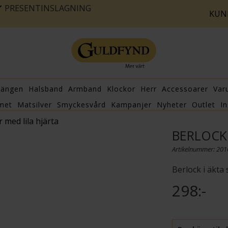
PRESENTINSLAGNING
KUN
hängen
Halsband
Armband
Klockor
Herr
Accessoarer
Var
met
Matsilver
Smyckesvård
Kampanjer
Nyheter
Outlet
In
r med lila hjärta
BERLOCK 
Artikelnummer: 20
Berlock i äkta 
298:-