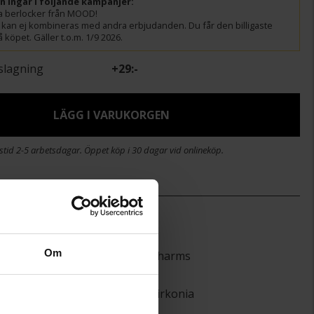
ln ingår i följande kampanjer:
lla berlocker från MOOD!
 kan ej kombineras med andra erbjudanden. Du får den billigaste
 köpet. Gäller t.o.m. 1/9 2026.
slagning
+
29:-
LÄGG I VARUKORGEN
stid 2-5 arbetsdagar. Öppet köp i 30 dagar vid onlineköp.
)
9
23,4
Om
MOOD Charms
Silver
Kubisk Zirkonia