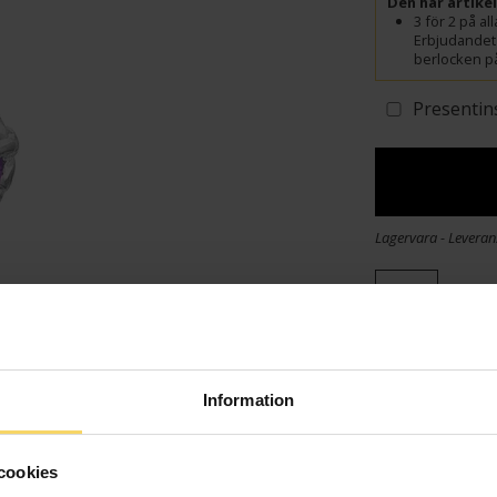
Den här artike
3 för 2 på a
Erbjudandet
berlocken på
Presentin
Lagervara - Leveran
Info
Bredd ca (mm
Höjd ca (mm)
Information
Varumärke
Material
Sten/Pärla
cookies