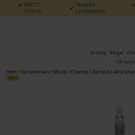
BRETT
SNABBA
UTBUD
LEVERANSER
Bröllop
Ringar
Ör
Till hem
Hem
/
Varumärken
/
Mood
/
Charms
/
Berlock i äkta silve
3 för 2