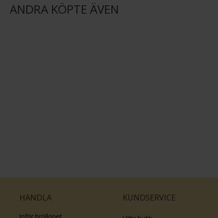
ANDRA KÖPTE ÄVEN
HANDLA
KUNDSERVICE
Inför bröllopet
Hitta butik