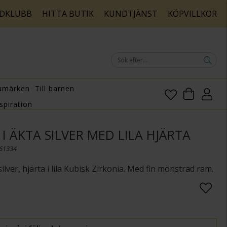
DKLUBB
HITTA BUTIK
KUNDTJÄNST
KÖPVILLKOR
umärken
Till barnen
spiration
I ÄKTA SILVER MED LILA HJÄRTA
161334
silver, hjärta i lila Kubisk Zirkonia. Med fin mönstrad ram.