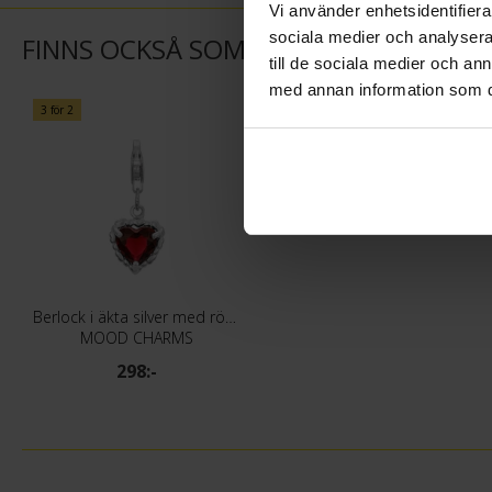
Vi använder enhetsidentifierar
sociala medier och analysera 
FINNS OCKSÅ SOM
till de sociala medier och a
med annan information som du 
3 för 2
Berlock i äkta silver med röd hjärta
MOOD CHARMS
298:-