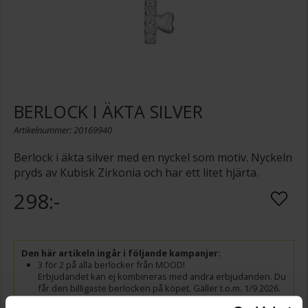
BERLOCK I ÄKTA SILVER
Artikelnummer: 20169940
Berlock i äkta silver med en nyckel som motiv. Nyckeln
pryds av Kubisk Zirkonia och har ett litet hjärta.
298:-
Den här artikeln ingår i följande kampanjer:
3 för 2 på alla berlocker från MOOD!
Erbjudandet kan ej kombineras med andra erbjudanden. Du
får den billigaste berlocken på köpet. Gäller t.o.m. 1/9 2026.