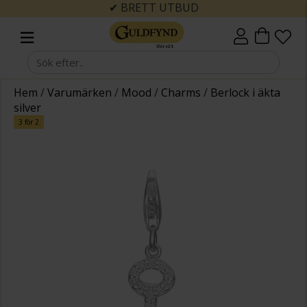
✔ BRETT UTBUD
Hem
/
Varumärken
/
Mood
/
Charms
/
Berlock i äkta
silver
3 för 2