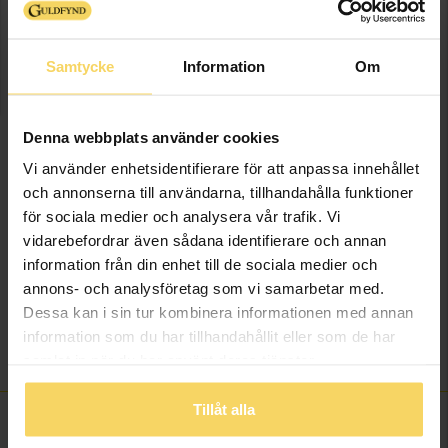
Presentinslagning
+
29:-
Samtycke
Information
Om
LÄGG I VARUKORGEN
Lagervara - Leveranstid 2-5 arbetsdagar. Öppet köp i 30 dagar vid
Denna webbplats använder cookies
onlineköp.
Vi använder enhetsidentifierare för att anpassa innehållet
och annonserna till användarna, tillhandahålla funktioner
Info
för sociala medier och analysera vår trafik. Vi
vidarebefordrar även sådana identifierare och annan
Bredd ca (mm)
7
information från din enhet till de sociala medier och
Höjd ca (mm)
26
annons- och analysföretag som vi samarbetar med.
Varumärke
MOOD Charms
Dessa kan i sin tur kombinera informationen med annan
Material
Silver
information som du har tillhandahållit eller som de har
Sten/Pärla
Kubisk Zirkonia
samlat in när du har använt deras tjänster.
Tillåt alla