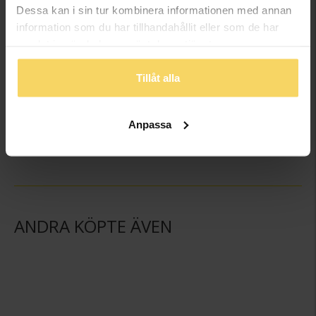
Dessa kan i sin tur kombinera informationen med annan
information som du har tillhandahållit eller som de har
samlat in när du har använt deras tjänster.
Tillåt alla
Armband i äkta silver
Berlock i äkta silver
MOOD CHARMS
MOOD CHARMS
Anpassa
798:-
179:-
ANDRA KÖPTE ÄVEN