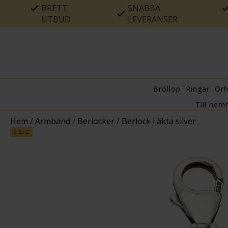
BRETT
SNABBA
UTBUD
LEVERANSER
Bröllop
Ringar
Ör
Till hem
Hem
/
Armband
/
Berlocker
/
Berlock i äkta silver
3 för 2