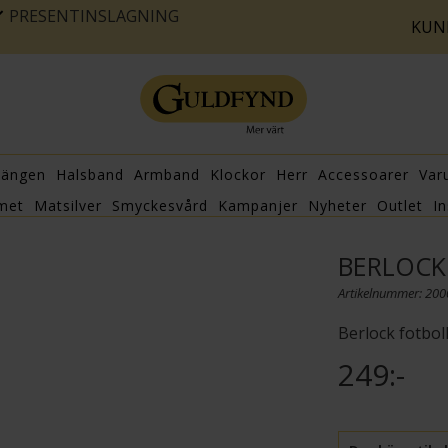
PRESENTINSLAGNING
KUN
hängen
Halsband
Armband
Klockor
Herr
Accessoarer
Var
met
Matsilver
Smyckesvård
Kampanjer
Nyheter
Outlet
In
BERLOCK 
Artikelnummer: 20
Berlock fotbol
249:-