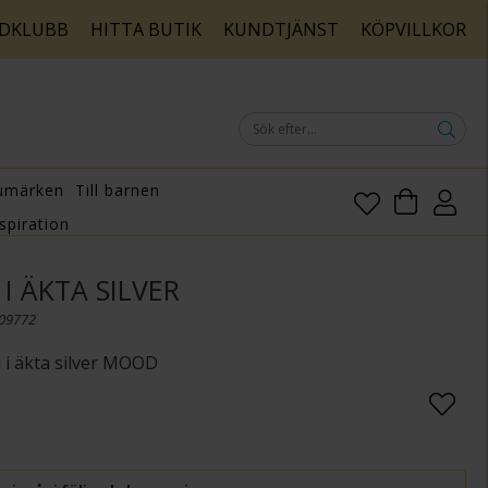
DKLUBB
HITTA BUTIK
KUNDTJÄNST
KÖPVILLKOR
umärken
Till barnen
spiration
I ÄKTA SILVER
009772
l i äkta silver MOOD