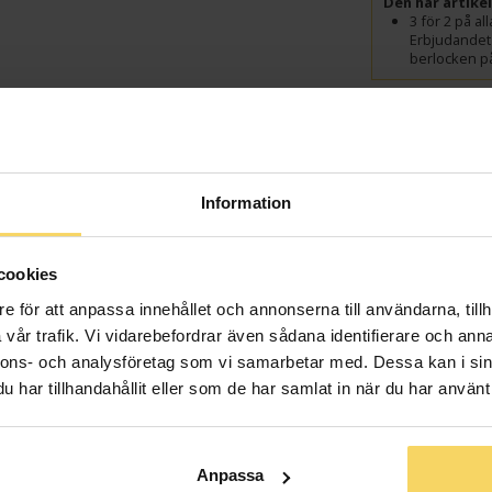
Den här artike
3 för 2 på a
Erbjudandet
berlocken på
Presentin
Information
Lagervara - Leveran
cookies
Info
e för att anpassa innehållet och annonserna till användarna, tillh
vår trafik. Vi vidarebefordrar även sådana identifierare och anna
Bredd ca (mm
nnons- och analysföretag som vi samarbetar med. Dessa kan i sin
Höjd ca (mm)
har tillhandahållit eller som de har samlat in när du har använt 
Varumärke
Material
Detaljer
Anpassa