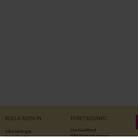
KOLLA ÄVEN IN
FÖRETAGSINFO
Om Guldfynd
Våra tävlingar
Vårt företagsansvar
Rosa Bandet