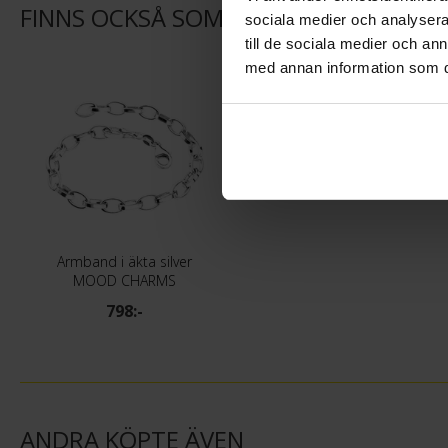
FINNS OCKSÅ SOM
sociala medier och analysera 
till de sociala medier och a
med annan information som du 
Armband i äkta silver
MOOD CHARMS
798:-
ANDRA KÖPTE ÄVEN