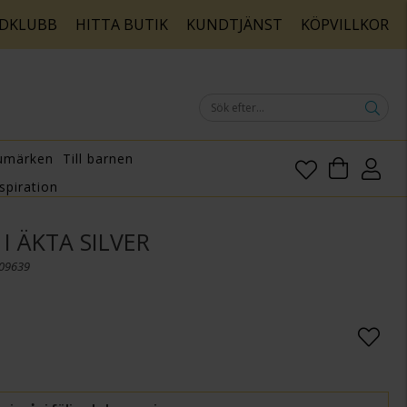
DKLUBB
HITTA BUTIK
KUNDTJÄNST
KÖPVILLKOR
umärken
Till barnen
spiration
I ÄKTA SILVER
009639