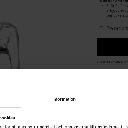
Den här artike
3 för 2 på a
Erbjudandet
berlocken på
Presentin
Lagervara - Leveran
Info
Bredd ca (mm
Höjd ca (mm)
Information
Varumärke
Material
cookies
e för att anpassa innehållet och annonserna till användarna, tillh