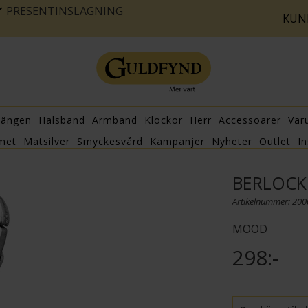
PRESENTINSLAGNING
KUN
hängen
Halsband
Armband
Klockor
Herr
Accessoarer
Var
met
Matsilver
Smyckesvård
Kampanjer
Nyheter
Outlet
In
BERLOCK 
Artikelnummer: 20
MOOD
298:-