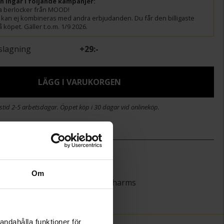
ln ingår i följande kampanjer:
lla berlocker från MOOD!
 kan ej kombineras med andra erbjudanden. Du får den billigaste
 köpet. Gäller t.o.m. 1/9 2026.
slagning
+
29:-
LÄGG I VARUKORGEN
stid 2-5 arbetsdagar. Öppet köp i 30 dagar vid onlineköp.
)
13,0
12,0
Om
MOOD Charms
Silver
andahålla funktioner för