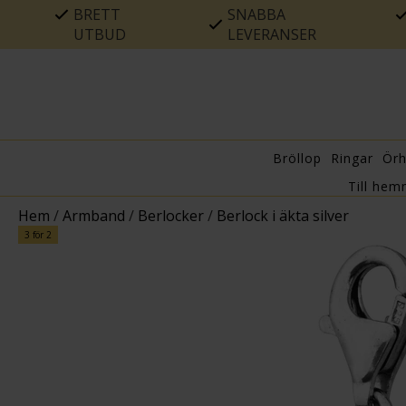
BRETT
SNABBA
UTBUD
LEVERANSER
Bröllop
Ringar
Ör
Till hem
Hem
/
Armband
/
Berlocker
/
Berlock i äkta silver
3 för 2