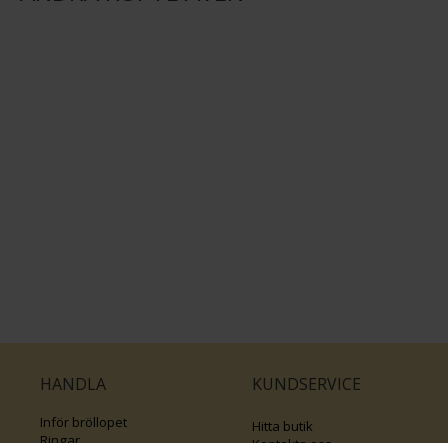
HANDLA
KUNDSERVICE
Inför bröllopet
Hitta butik
Ringar
Kontakta oss