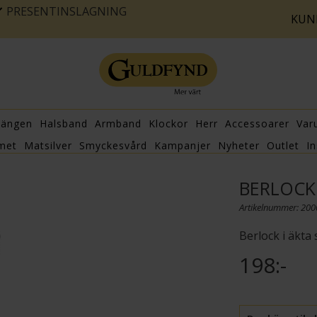
PRESENTINSLAGNING
KUN
hängen
Halsband
Armband
Klockor
Herr
Accessoarer
Var
met
Matsilver
Smyckesvård
Kampanjer
Nyheter
Outlet
In
BERLOCK 
Artikelnummer: 20
Berlock i äkta
198:-