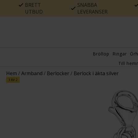
BRETT
SNABBA
UTBUD
LEVERANSER
Bröllop
Ringar
Ör
Till hem
Hem
/
Armband
/
Berlocker
/
Berlock i äkta silver
3 för 2