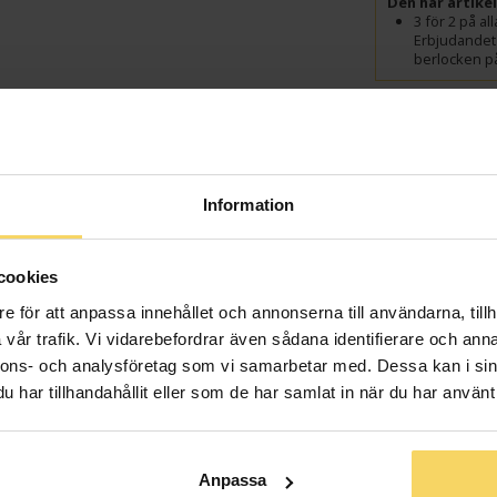
Den här artike
3 för 2 på a
Erbjudandet
berlocken på
Presentin
Information
Lagervara - Leveran
cookies
Info
e för att anpassa innehållet och annonserna till användarna, tillh
vår trafik. Vi vidarebefordrar även sådana identifierare och anna
Bredd ca (mm
nnons- och analysföretag som vi samarbetar med. Dessa kan i sin
Höjd ca (mm)
har tillhandahållit eller som de har samlat in när du har använt 
Varumärke
Material
Anpassa