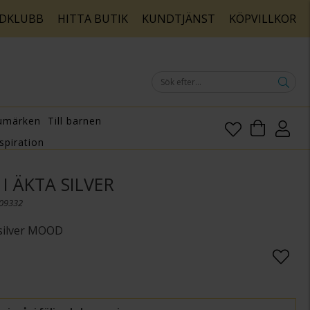
DKLUBB
HITTA BUTIK
KUNDTJÄNST
KÖPVILLKOR
umärken
Till barnen
spiration
I ÄKTA SILVER
009332
 silver MOOD