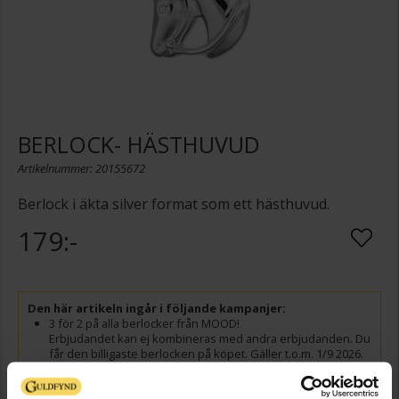
BERLOCK- HÄSTHUVUD
Artikelnummer: 20155672
Berlock i äkta silver format som ett hästhuvud.
179:-
Den här artikeln ingår i följande kampanjer:
3 för 2 på alla berlocker från MOOD!
Erbjudandet kan ej kombineras med andra erbjudanden. Du
får den billigaste berlocken på köpet. Gäller t.o.m. 1/9 2026.
Presentinslagning
+
29:-