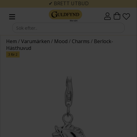
✔ BRETT UTBUD
Hem
/
Varumärken
/
Mood
/
Charms
/
Berlock-
Hästhuvud
3 för 2