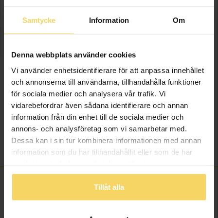
Samtycke
Information
Om
LÄGG I VARUKORGEN
Lagervara - Leveranstid 2-5 arbetsdagar. Öppet köp i 30 dagar vid
Denna webbplats använder cookies
onlineköp.
Vi använder enhetsidentifierare för att anpassa innehållet
och annonserna till användarna, tillhandahålla funktioner
Info
för sociala medier och analysera vår trafik. Vi
vidarebefordrar även sådana identifierare och annan
Bredd ca (mm)
8,5-9
information från din enhet till de sociala medier och
Höjd ca (mm)
19,8
annons- och analysföretag som vi samarbetar med.
Varumärke
MOOD Charms
Dessa kan i sin tur kombinera informationen med annan
Material
Silver
information som du har tillhandahållit eller som de har
samlat in när du har använt deras tjänster.
Tillåt alla
ANDRA KÖPTE ÄVEN