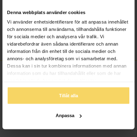
Lagervara - Leveranstid 2-5 arbetsdagar. Öppet köp i 30 dagar vid
onlineköp.
Denna webbplats använder cookies
Vi använder enhetsidentifierare för att anpassa innehållet
Info
och annonserna till användarna, tillhandahålla funktioner
för sociala medier och analysera vår trafik. Vi
Boett ca (mm)
32
vidarebefordrar även sådana identifierare och annan
Varumärke
ABC
information från din enhet till de sociala medier och
annons- och analysföretag som vi samarbetar med.
Dessa kan i sin tur kombinera informationen med annan
information som du har tillhandahållit eller som de har
samlat in när du har använt deras tjänster.
ANDRA KÖPTE ÄVEN
Tillåt alla
Anpassa