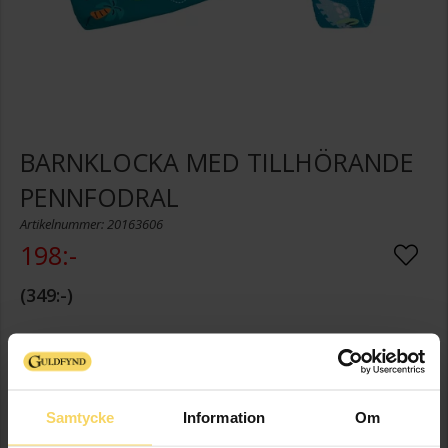
BARNKLOCKA MED TILLHÖRANDE
PENNFODRAL
Artikelnummer: 20163606
198:-
349:-
Presentinslagning
+
29:-
LÄGG I VARUKORGEN
Samtycke
Information
Om