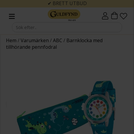
✔ BRETT UTBUD
Hem
/
Varumärken
/
ABC
/
Barnklocka med
tillhörande pennfodral