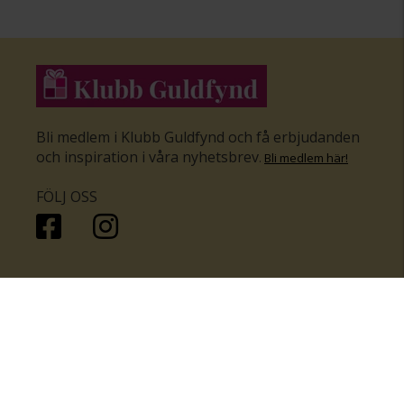
Bli medlem i Klubb Guldfynd och få erbjudanden
och inspiration i våra nyhetsbrev
.
Bli medlem här
!
FÖLJ OSS
HANDLA
KUNDSERVICE
Inför bröllopet
Hitta butik
Ringar
Kundtjänst
Örhängen
Smyckesförsäkringar
Halsband
Klubb Guldfynd
Armband
Sälj ditt byrålådsguld
Smycken med kors
Kontakta oss