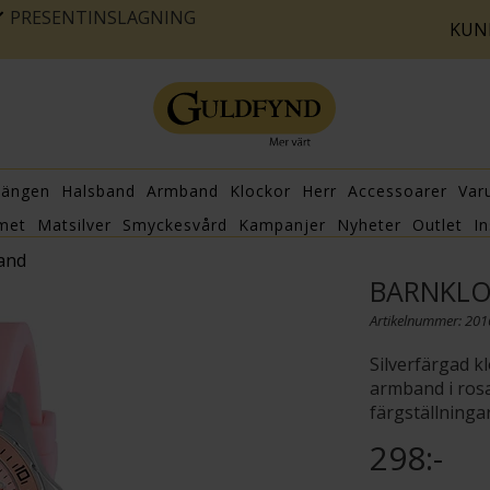
PRESENTINSLAGNING
KUN
hängen
Halsband
Armband
Klockor
Herr
Accessoarer
Var
met
Matsilver
Smyckesvård
Kampanjer
Nyheter
Outlet
In
and
BARNKLO
Artikelnummer: 20
Silverfärgad kl
armband i rosa
färgställningar
298:-