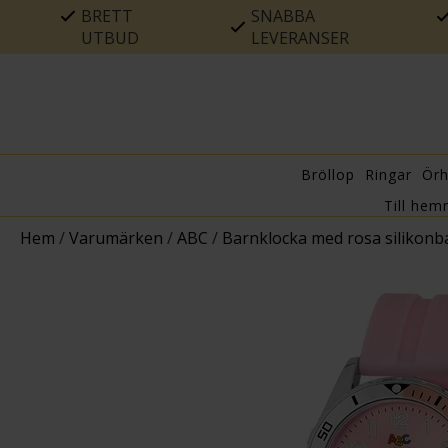
BRETT
SNABBA
UTBUD
LEVERANSER
Bröllop
Ringar
Ör
Till hem
Hem
/
Varumärken
/
ABC
/
Barnklocka med rosa silikonb