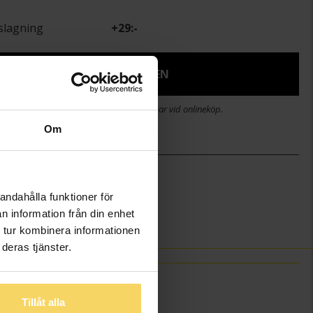
slagning
+
29:-
LÄGG I VARUKORGEN
stid 2-5 arbetsdagar. Öppet köp i 30 dagar vid onlineköp.
Om
ABC
andahålla funktioner för
n information från din enhet
 tur kombinera informationen
deras tjänster.
Tillåt alla