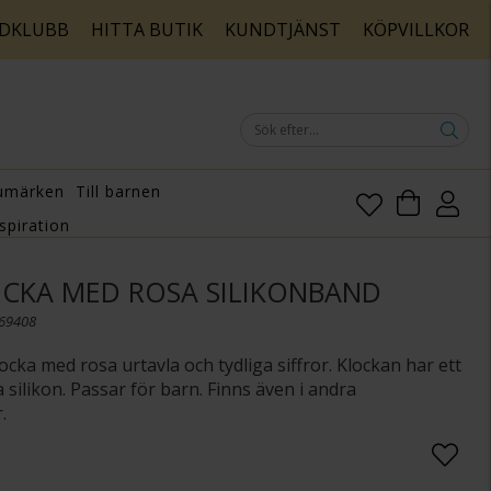
DKLUBB
HITTA BUTIK
KUNDTJÄNST
KÖPVILLKOR
umärken
Till barnen
spiration
CKA MED ROSA SILIKONBAND
169408
ocka med rosa urtavla och tydliga siffror. Klockan har ett
 silikon. Passar för barn. Finns även i andra
.