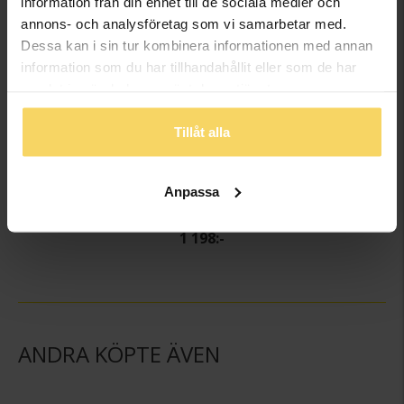
information från din enhet till de sociala medier och
annons- och analysföretag som vi samarbetar med.
Dessa kan i sin tur kombinera informationen med annan
information som du har tillhandahållit eller som de har
samlat in när du har använt deras tjänster.
Tillåt alla
Anpassa
Armlänk i äkta silver
GULDFYND
1 198:-
ANDRA KÖPTE ÄVEN