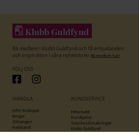
Bli medlem i Klubb Guldfynd och få erbjudanden
och inspiration i våra nyhetsbrev
.
Bli medlem här
!
FÖLJ OSS
HANDLA
KUNDSERVICE
Inför bröllopet
Hitta butik
Ringar
Kundtjänst
Örhängen
Smyckesförsäkringar
Halsband
Klubb Guldfynd
Armband
Sälj ditt byrålådsguld
Smycken med kors