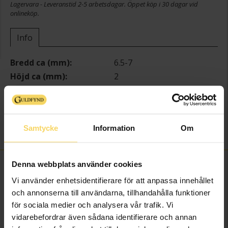
Lagervara - Leveranstid 2-5 arbetsdagar. Öppet köp i 30 dagar vid
onlineköp.
Info
Bredd ca (mm)
6.5-7
Höjd ca (mm)
2
Längd ca (cm)
20
Varumärke
Guldfynd
Material
Silver
Samtycke
Information
Om
Kedjemodell
Curb chain
Denna webbplats använder cookies
FINNS OCKSÅ SOM
Vi använder enhetsidentifierare för att anpassa innehållet
och annonserna till användarna, tillhandahålla funktioner
för sociala medier och analysera vår trafik. Vi
vidarebefordrar även sådana identifierare och annan