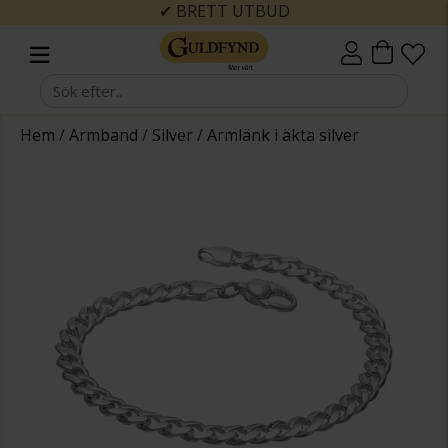
✔ BRETT UTBUD
Hem
/
Armband
/
Silver
/
Armlänk i äkta silver