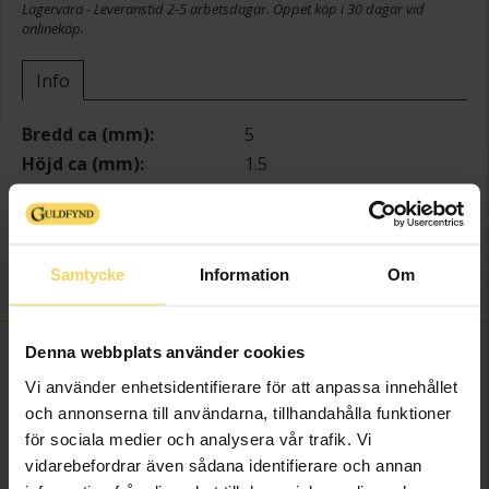
Lagervara - Leveranstid 2-5 arbetsdagar. Öppet köp i 30 dagar vid
onlineköp.
Info
Bredd ca (mm)
5
Höjd ca (mm)
1.5
Längd ca (cm)
20
Varumärke
Guldfynd
Material
Silver
Samtycke
Information
Om
Kedjemodell
Curb chain
Denna webbplats använder cookies
FINNS OCKSÅ SOM
Vi använder enhetsidentifierare för att anpassa innehållet
och annonserna till användarna, tillhandahålla funktioner
för sociala medier och analysera vår trafik. Vi
vidarebefordrar även sådana identifierare och annan