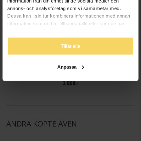
information från din enhet till de sociala medier och
annons- och analysföretag som vi samarbetar med.
Dessa kan i sin tur kombinera informationen med annan
information som du har tillhandahållit eller som de har
samlat in när du har använt deras tjänster.
Tillåt alla
Anpassa
Halslänk i äkta silver 50 cm
GULDFYND
2 898:-
ANDRA KÖPTE ÄVEN