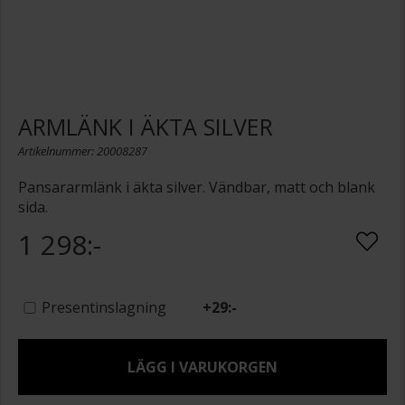
ARMLÄNK I ÄKTA SILVER
Artikelnummer: 20008287
Pansararmlänk i äkta silver. Vändbar, matt och blank
sida.
1 298:-
Presentinslagning
+
29:-
LÄGG I VARUKORGEN