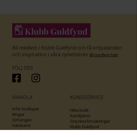
Bli medlem i Klubb Guldfynd och få erbjudanden
och inspiration i våra nyhetsbrev
.
Bli medlem här
!
FÖLJ OSS
HANDLA
KUNDSERVICE
Inför bröllopet
Hitta butik
Ringar
Kundtjänst
Örhängen
Smyckesförsäkringar
Halsband
Klubb Guldfynd
Armband
Sälj ditt byrålådsguld
Smycken med kors