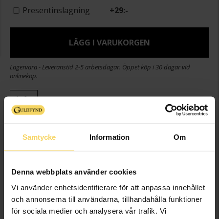
Presentinslagning
+
29:-
LÄGG I VARUKORGEN
Lagervara - Leveranstid 2-5 arbetsdagar. Öppet köp i 30 dagar vid
onlineköp.
Info
Bredd ca (mm)
5,7
Längd ca (cm)
21
Samtycke
Information
Om
Varumärke
Guldfynd
Material
Guld
Denna webbplats använder cookies
Ädelmetall
18K Gold
Vi använder enhetsidentifierare för att anpassa innehållet
Kedjemodell
Curb chain
och annonserna till användarna, tillhandahålla funktioner
Vikt ca (gram)
22,59
för sociala medier och analysera vår trafik. Vi