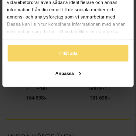
vidarebefordrar även sådana identifierare och annan
information från din enhet till de sociala medier och
FINNS OCKSÅ SOM
annons- och analysföretag som vi samarbetar med.
Dessa kan i sin tur kombinera informationen med annan
information som du har tillhandahållit eller som de har
samlat in när du har använt deras tjänster.
Tillåt alla
Anpassa
Halslänk i 18K guld 50cm
Halslänk i 18K guld 55cm
GULDFYND
GULDFYND
164 998:-
181 698:-