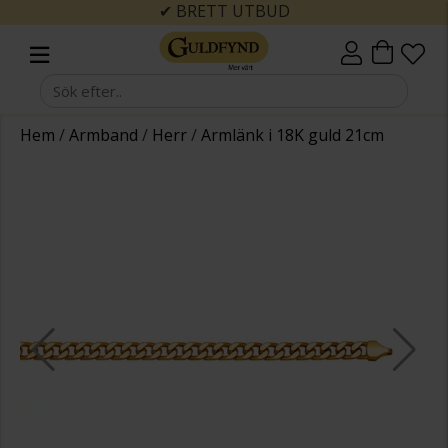
✔ BRETT UTBUD
Hem
/
Armband
/
Herr
/
Armlänk i 18K guld 21cm