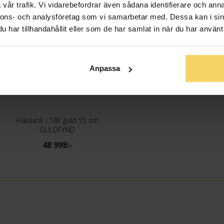
vår trafik. Vi vidarebefordrar även sådana identifierare och anna
nnons- och analysföretag som vi samarbetar med. Dessa kan i sin
har tillhandahållit eller som de har samlat in när du har använt 
Anpassa
Halslänk i 18K guld 55 cm
GULDFYND
48 998:-