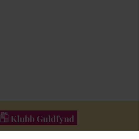
li medlem i Klubb Guldfynd och f
å erbjudanden och inspiration i