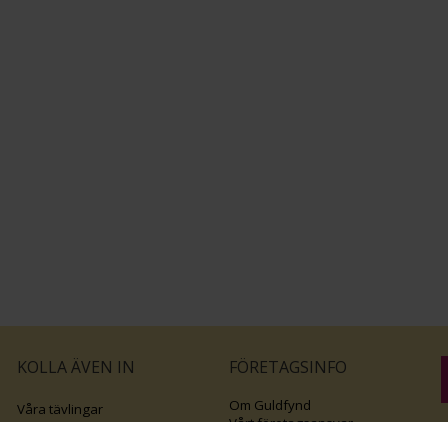
KOLLA ÄVEN IN
FÖRETAGSINFO
Om Guldfynd
Våra tävlingar
Vårt företagsansvar
Rosa Bandet
B
Integritetspolicy
BingoLotto