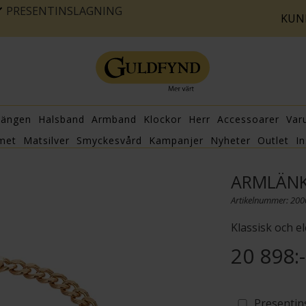
PRESENTINSLAGNING
KUN
hängen
Halsband
Armband
Klockor
Herr
Accessoarer
Var
met
Matsilver
Smyckesvård
Kampanjer
Nyheter
Outlet
In
ARMLÄNK
Artikelnummer: 20
Klassisk och e
20 898:-
Presentin