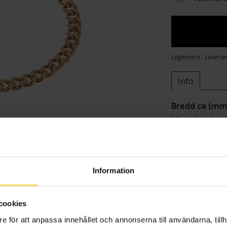
Lagervara - Leveran
Info
Bredd ca (mm
Längd ca (cm
Varumärke
Material
Kedjemodell
Information
Detaljer
Vikt ca (gram
cookies
e för att anpassa innehållet och annonserna till användarna, tillh