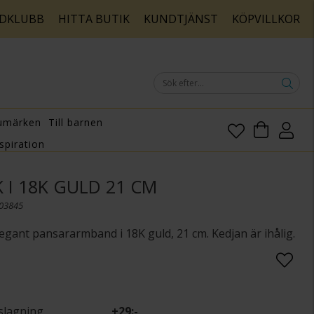
DKLUBB
HITTA BUTIK
KUNDTJÄNST
KÖPVILLKOR
umärken
Till barnen
spiration
 I 18K GULD 21 CM
003845
legant pansararmband i 18K guld, 21 cm. Kedjan är ihålig.
slagning
+
29:-