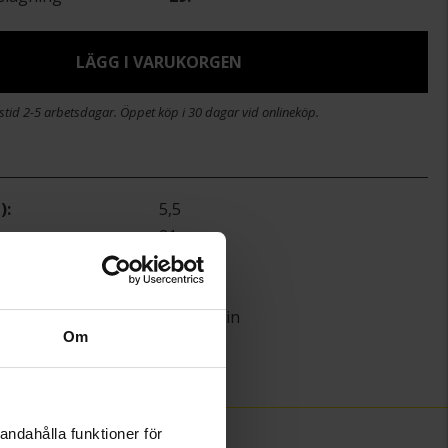
LÄGG I VARUKORGEN
stid 2-5 arbetsdagar. Öppet köp i 30 dagar vid onlineköp.
)
5,5
)
21
Guldfynd
Guld
Curb chain
Om
Ihålig
)
6,90
andahålla funktioner för