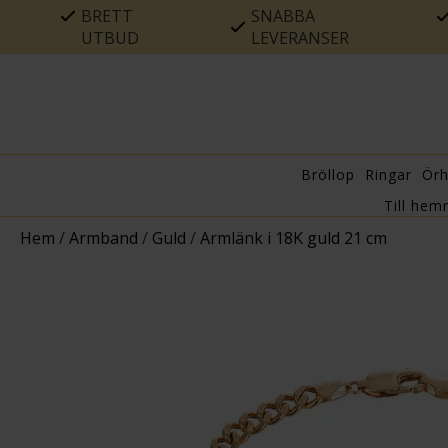
BRETT
SNABBA
UTBUD
LEVERANSER
Bröllop
Ringar
Ör
Till hem
Hem
/
Armband
/
Guld
/
Armlänk i 18K guld 21 cm