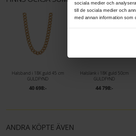
sociala medier och analysera 
till de sociala medier och a
med annan information som du 
Halsband i 18K guld 45 cm
Halslänk i 18K guld 50cm
GULDFYND
GULDFYND
40 698:-
44 798:-
ANDRA KÖPTE ÄVEN