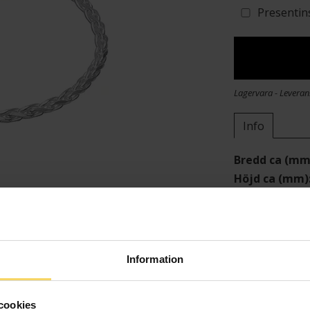
Presentin
Lagervara - Leveran
Info
Bredd ca (mm
Höjd ca (mm)
Längd ca (cm
Varumärke
Material
Information
cookies