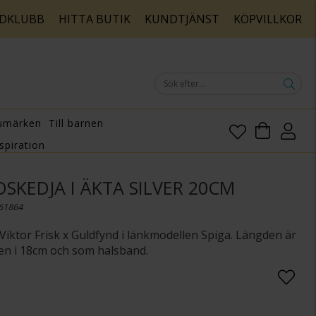
DKLUBB
HITTA BUTIK
KUNDTJÄNST
KÖPVILLKOR
umärken
Till barnen
spiration
SKEDJA I ÄKTA SILVER 20CM
161864
iktor Frisk x Guldfynd i länkmodellen Spiga. Längden är
en i 18cm och som halsband.