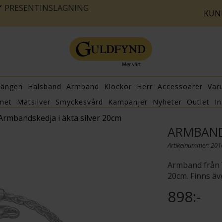
PRESENTINSLAGNING
KUN
hängen
Halsband
Armband
Klockor
Herr
Accessoarer
Var
met
Matsilver
Smyckesvård
Kampanjer
Nyheter
Outlet
In
Armbandskedja i äkta silver 20cm
ARMBAND
Artikelnummer: 20
Armband från V
20cm. Finns äv
898:-