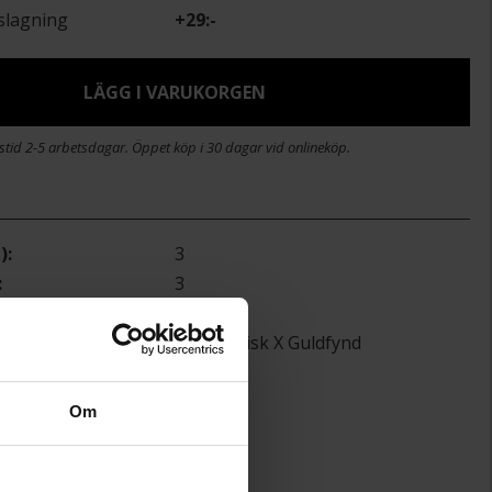
slagning
+
29:-
LÄGG I VARUKORGEN
stid 2-5 arbetsdagar. Öppet köp i 30 dagar vid onlineköp.
)
3
3
)
20
Viktor Frisk X Guldfynd
Silver
Om