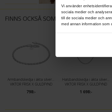
Vi använder enhetsidentifierar
sociala medier och analysera 
FINNS OCKSÅ SOM
till de sociala medier och a
med annan information som du 
Armbandskedja i äkta silver 18cm
Halsbandskedja i äkta silver 55cm
VIKTOR FRISK X GULDFYND
VIKTOR FRISK X GULDFYND
798:-
1 698:-