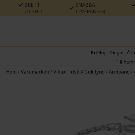
BRETT
SNABBA
UTBUD
LEVERANSER
Bröllop
Ringar
Ör
Till hem
Hem
/
Varumärken
/
Viktor Frisk X Guldfynd
/
Armband
/