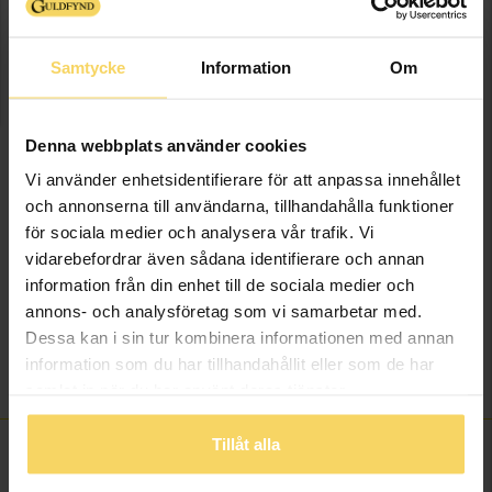
Denna artikel är tillfälligt slut i webbshoppen.
Vänligen kontakta butik för information om
Samtycke
Information
Om
lagersaldo.
Presentinslagning
+
29:-
Denna webbplats använder cookies
Vi använder enhetsidentifierare för att anpassa innehållet
SLUTSÅLD
och annonserna till användarna, tillhandahålla funktioner
för sociala medier och analysera vår trafik. Vi
Lagervara - Leveranstid 2-5 arbetsdagar. Öppet köp i 30 dagar vid
vidarebefordrar även sådana identifierare och annan
onlineköp.
information från din enhet till de sociala medier och
annons- och analysföretag som vi samarbetar med.
Info
Dessa kan i sin tur kombinera informationen med annan
information som du har tillhandahållit eller som de har
Varumärke
Guldfynd
samlat in när du har använt deras tjänster.
Tillåt alla