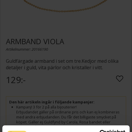
ARMBAND VIOLA
Artikelnummer: 20166190
Guldfärgade armband i set om tre.Kedjor med olika
detaljer i guld, vita pärlor och kristaller i vitt.
129:-
Den här artikeln ingår i följande kampanjer:
Kampanj! 3 för 2 på alla bijouterier!
Erbjudandet gäller på ordinarie pris och kan ej kombineras
med andra erbjudanden. Du får det billigaste smycket på
köpet. Gäller ej Guldfynd by Carola, Rosa bandet eller
smycken i återvunnen metall. Gäller t.o.m. 1/9 2026.