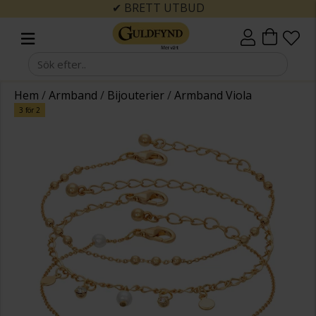
✔ BRETT UTBUD
Hem
/
Armband
/
Bijouterier
/
Armband Viola
3 för 2