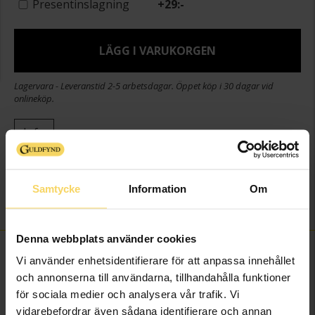
Presentinslagning
+
29:-
LÄGG I VARUKORGEN
Lagervara - Leveranstid 2-5 arbetsdagar. Öppet köp i 30 dagar vid
onlineköp.
Info
Längd ca (cm)
18cm + förlängningsdel
Varumärke
Guldfynd
Samtycke
Information
Om
Material
Metall, Silverfärgad
Denna webbplats använder cookies
FINNS OCKSÅ SOM
Vi använder enhetsidentifierare för att anpassa innehållet
och annonserna till användarna, tillhandahålla funktioner
för sociala medier och analysera vår trafik. Vi
3 för 2
vidarebefordrar även sådana identifierare och annan