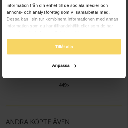
information från din enhet till de sociala medier och
annons- och analysföretag som vi samarbetar med.
Dessa kan i sin tur kombinera informationen med annan
information som du har tillhandahållit eller som de har
samlat in när du har använt deras tjänster.
Tillåt alla
Anpassa
Halsband Jean
GULDFYND
449:-
ANDRA KÖPTE ÄVEN