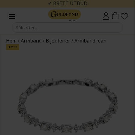
✔ BRETT UTBUD
Hem
/
Armband
/
Bijouterier
/
Armband Jean
3 för 2