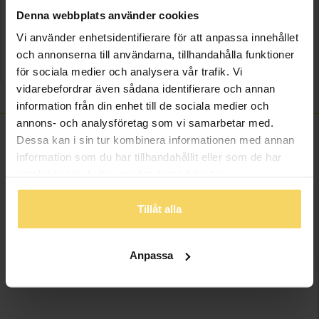
Lagervara - Leveranstid 2-5 arbetsdagar. Öppet köp i 30 dagar vid
Denna webbplats använder cookies
onlineköp.
Vi använder enhetsidentifierare för att anpassa innehållet
Info
och annonserna till användarna, tillhandahålla funktioner
för sociala medier och analysera vår trafik. Vi
Varumärke
Guldfynd
vidarebefordrar även sådana identifierare och annan
information från din enhet till de sociala medier och
annons- och analysföretag som vi samarbetar med.
Dessa kan i sin tur kombinera informationen med annan
information som du har tillhandahållit eller som de har
ANDRA KÖPTE ÄVEN
samlat in när du har använt deras tjänster.
Tillåt alla
Anpassa