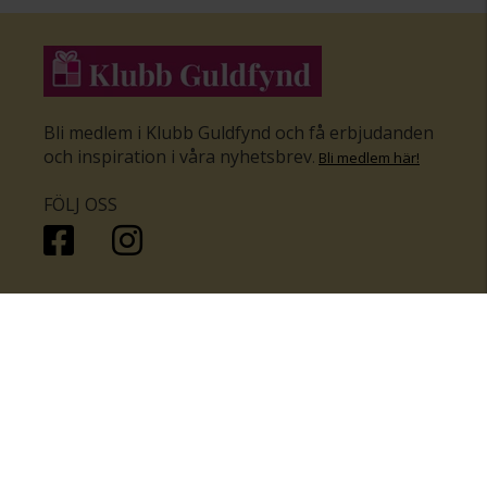
Bli medlem i Klubb Guldfynd och få erbjudanden
och inspiration i våra nyhetsbrev
.
Bli medlem här
!
FÖLJ OSS
HANDLA
KUNDSERVICE
Inför bröllopet
Hitta butik
Ringar
Kundtjänst
Örhängen
Smyckesförsäkringar
Halsband
Klubb Guldfynd
Armband
Sälj ditt byrålådsguld
Smycken med kors
Kontakta oss
Varumärken
Guide för kedjor