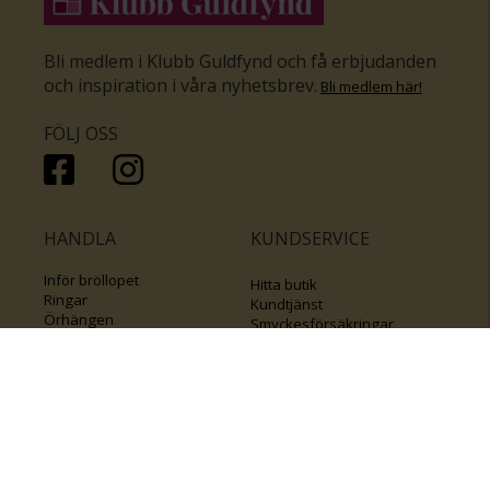
Bli medlem i Klubb Guldfynd och få erbjudanden
och inspiration i våra nyhetsbrev
.
Bli medlem här
!
FÖLJ OSS
HANDLA
KUNDSERVICE
Inför bröllopet
Hitta butik
Ringar
Kundtjänst
Örhängen
Smyckesförsäkringar
Halsband
Klubb Guldfynd
Armband
Sälj ditt byrålådsguld
Smycken med kors
Kontakta oss
Varumärken
Guide för kedjor
Presentkort
KOLLA ÄVEN IN
FÖRETAGSINFO