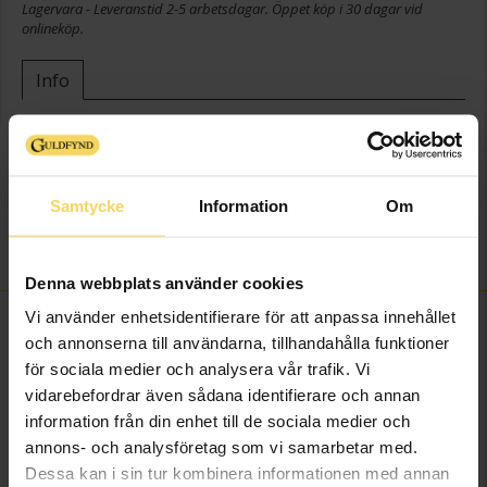
Lagervara - Leveranstid 2-5 arbetsdagar. Öppet köp i 30 dagar vid
onlineköp.
Info
Bredd ca (mm)
3-6
Höjd ca (mm)
3-6
Längd ca (cm)
20
Samtycke
Information
Om
Varumärke
DCOR
Material
Silver,Läder
Denna webbplats använder cookies
Vi använder enhetsidentifierare för att anpassa innehållet
FINNS OCKSÅ SOM
och annonserna till användarna, tillhandahålla funktioner
för sociala medier och analysera vår trafik. Vi
vidarebefordrar även sådana identifierare och annan
information från din enhet till de sociala medier och
annons- och analysföretag som vi samarbetar med.
Dessa kan i sin tur kombinera informationen med annan