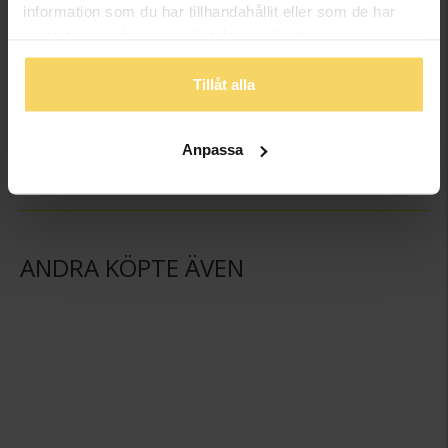
information som du har tillhandahållit eller som de har
samlat in när du har använt deras tjänster.
Tillåt alla
Armband i läder 18cm
Armband i läder 18,5cm
DCOR
DCOR
898:-
998:-
Anpassa
ANDRA KÖPTE ÄVEN