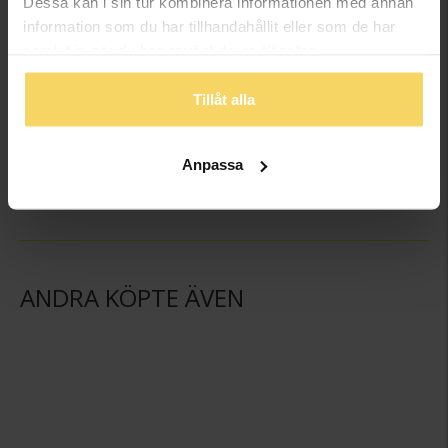
Dessa kan i sin tur kombinera informationen med annan
information som du har tillhandahållit eller som de har
samlat in när du har använt deras tjänster.
Tillåt alla
Armband i äkta silver med stjärnor
Halsband i äkta silver med hjärtan
GULDFYND
GULDFYND
Anpassa
349:-
479:-
ANDRA KÖPTE ÄVEN