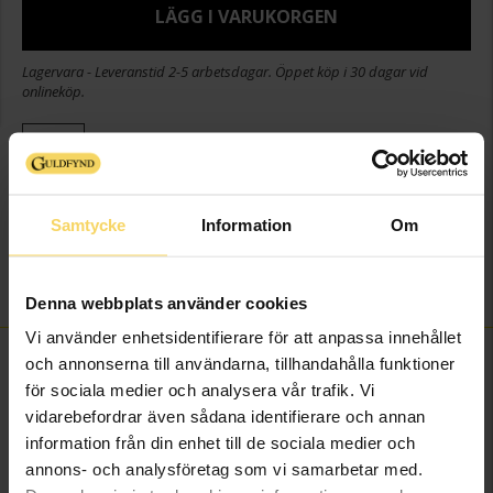
LÄGG I VARUKORGEN
Lagervara - Leveranstid 2-5 arbetsdagar. Öppet köp i 30 dagar vid
onlineköp.
Info
Bredd ca (mm)
21
Samtycke
Information
Om
Längd ca (cm)
17+3
Varumärke
Guldfynd
Material
Silver
Denna webbplats använder cookies
Vi använder enhetsidentifierare för att anpassa innehållet
FINNS OCKSÅ SOM
och annonserna till användarna, tillhandahålla funktioner
för sociala medier och analysera vår trafik. Vi
vidarebefordrar även sådana identifierare och annan
information från din enhet till de sociala medier och
annons- och analysföretag som vi samarbetar med.