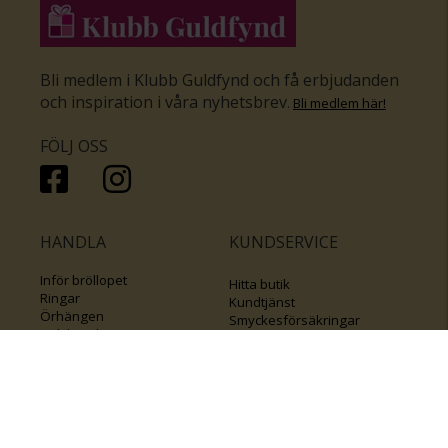
Bli medlem i Klubb Guldfynd och få erbjudanden
och inspiration i våra nyhetsbrev
.
Bli medlem här
!
FÖLJ OSS
HANDLA
KUNDSERVICE
Inför bröllopet
Hitta butik
Ringar
Kundtjänst
Örhängen
Smyckesförsäkringar
Halsband
Klubb Guldfynd
Armband
Sälj ditt byrålådsguld
Smycken med kors
Kontakta oss
Varumärken
Guide för kedjor
Presentkort