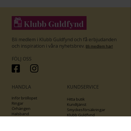
Bli medlem i Klubb Guldfynd och få erbjudanden
och inspiration i våra nyhetsbrev
.
Bli medlem här
!
FÖLJ OSS
HANDLA
KUNDSERVICE
Inför bröllopet
Hitta butik
Ringar
Kundtjänst
Örhängen
Smyckesförsäkringar
Halsband
Klubb Guldfynd
Armband
Sälj ditt byrålådsguld
Smycken med kors
Kontakta oss
Varumärken
Guide för kedjor