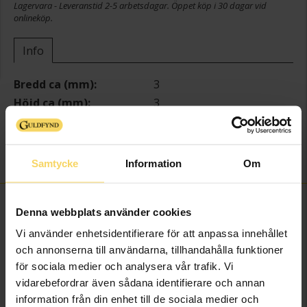
Lagervara - Leveranstid 2-5 arbetsdagar. Öppet köp i 30 dagar vid
onlineköp.
Info
Bredd ca (mm)
3
Höjd ca (mm)
3
Längd ca (cm)
17+2
Varumärke
Guldfynd
Material
Silver
Samtycke
Information
Om
FINNS OCKSÅ SOM
Denna webbplats använder cookies
Vi använder enhetsidentifierare för att anpassa innehållet
och annonserna till användarna, tillhandahålla funktioner
för sociala medier och analysera vår trafik. Vi
vidarebefordrar även sådana identifierare och annan
information från din enhet till de sociala medier och