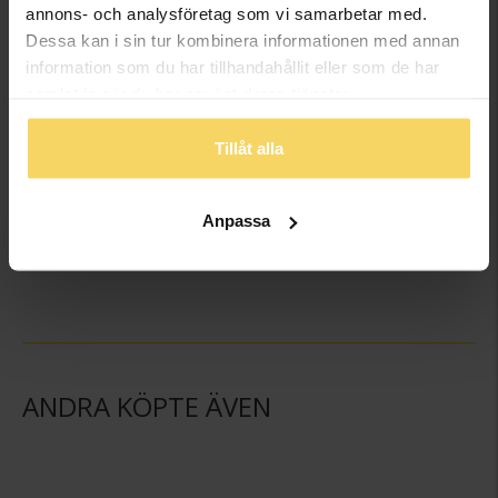
annons- och analysföretag som vi samarbetar med.
Dessa kan i sin tur kombinera informationen med annan
information som du har tillhandahållit eller som de har
samlat in när du har använt deras tjänster.
Tillåt alla
Halsband i äkta silver
Anpassa
GULDFYND
398:-
ANDRA KÖPTE ÄVEN