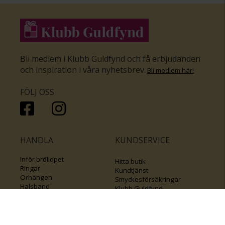
Bli medlem i Klubb Guldfynd och få erbjudanden
och inspiration i våra nyhetsbrev
.
Bli medlem här
!
FÖLJ OSS
HANDLA
KUNDSERVICE
Inför bröllopet
Hitta butik
Ringar
Kundtjänst
Örhängen
Smyckesförsäkringar
Halsband
Klubb Guldfynd
Armband
Sälj ditt byrålådsguld
Smycken med kors
Kontakta oss
Varumärken
Guide för kedjor
Presentkort