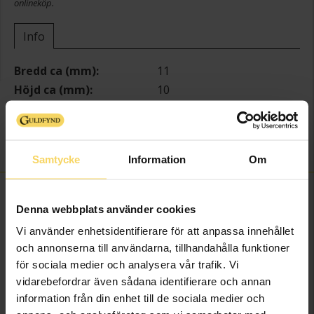
onlineköp.
Info
Bredd ca (mm)
11
Höjd ca (mm)
10
Längd ca (cm)
17+2
Varumärke
Guldfynd
Material
Silver
Samtycke
Information
Om
FINNS OCKSÅ SOM
Denna webbplats använder cookies
Vi använder enhetsidentifierare för att anpassa innehållet
och annonserna till användarna, tillhandahålla funktioner
för sociala medier och analysera vår trafik. Vi
vidarebefordrar även sådana identifierare och annan
information från din enhet till de sociala medier och