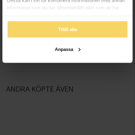
Dessa kan i sin tur kombinera informationen med annan
information som du har tillhandahållit eller som de har
samlat in när du har använt deras tjänster.
Tillåt alla
Örhängen i äkta silver
Halsband i äkta silver
GULDFYND
GULDFYND
Anpassa
279:-
498:-
ANDRA KÖPTE ÄVEN