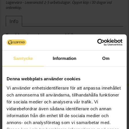
Lagervara - Leveranstid 2-5 arbetsdagar. Öppet köp i 30 dagar vid
onlineköp.
Info
Bredd ca (mm)
16,3
Höjd ca (mm)
11,6
Längd ca (cm)
16+3
Varumärke
Guldfynd
Samtycke
Information
Om
Material
Silver
Sten/Pärla
Kubisk Zirkonia
Denna webbplats använder cookies
Vi använder enhetsidentifierare för att anpassa innehållet
FINNS OCKSÅ SOM
och annonserna till användarna, tillhandahålla funktioner
för sociala medier och analysera vår trafik. Vi
vidarebefordrar även sådana identifierare och annan
information från din enhet till de sociala medier och
annons- och analysföretag som vi samarbetar med.