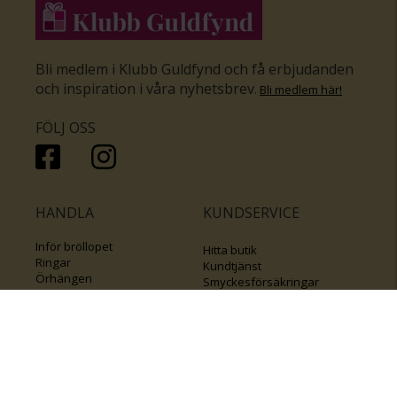
Bli medlem i Klubb Guldfynd och få erbjudanden
och inspiration i våra nyhetsbrev
.
Bli medlem här
!
FÖLJ OSS
HANDLA
KUNDSERVICE
Inför bröllopet
Hitta butik
Ringar
Kundtjänst
Örhängen
Smyckesförsäkringar
Halsband
Klubb Guldfynd
Armband
Sälj ditt byrålådsguld
Smycken med kors
Kontakta oss
Varumärken
Guide för kedjor
Presentkort