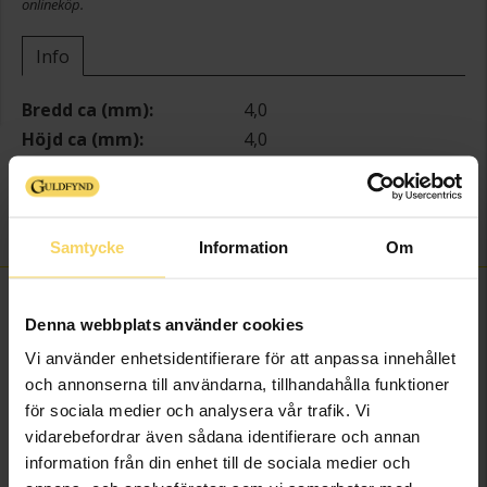
onlineköp.
Info
Bredd ca (mm)
4,0
Höjd ca (mm)
4,0
Längd ca (cm)
17,0+2,0
Varumärke
Guldfynd
Kedjemodell
Other
Samtycke
Information
Om
FINNS OCKSÅ SOM
Denna webbplats använder cookies
Vi använder enhetsidentifierare för att anpassa innehållet
och annonserna till användarna, tillhandahålla funktioner
för sociala medier och analysera vår trafik. Vi
vidarebefordrar även sådana identifierare och annan
information från din enhet till de sociala medier och