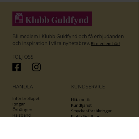
Bli medlem i Klubb Guldfynd och få erbjudanden
och inspiration i våra nyhetsbrev
.
Bli medlem här
!
FÖLJ OSS
HANDLA
KUNDSERVICE
Inför bröllopet
Hitta butik
Ringar
Kundtjänst
Örhängen
Smyckesförsäkringar
Halsband
Klubb Guldfynd
Armband
Sälj ditt byrålådsguld
Smycken med kors
Kontakta oss
Varumärken
Guide för kedjor
Presentkort