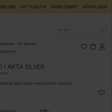
DKLUBB
HITTA BUTIK
KUNDTJÄNST
KÖPVILLKOR
umärken
Till barnen
spiration
I ÄKTA SILVER
007563
inerat äkta silver med kubisk zirkonia
slagning
+
29:-