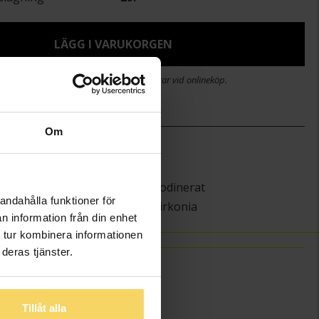
LÄGG I VARUKORGEN
stid 2-5 arbetsdagar. Öppet köp i 30 dagar vid onlineköp.
Om
)
18,5
Guldfynd
Silver,Rhodinerat
andahålla funktioner för
Kubisk Zirkonia
n information från din enhet
 tur kombinera informationen
deras tjänster.
Tillåt alla