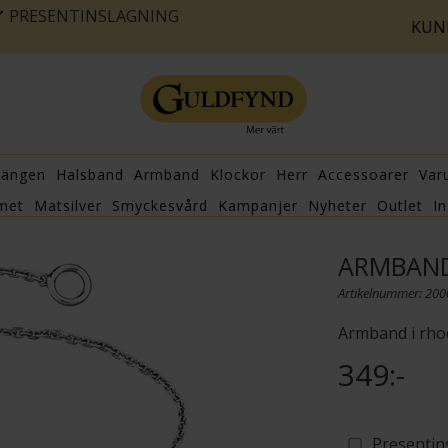
PRESENTINSLAGNING
KUN
hängen
Halsband
Armband
Klockor
Herr
Accessoarer
Var
met
Matsilver
Smyckesvård
Kampanjer
Nyheter
Outlet
In
ARMBAND 
Artikelnummer: 20
Armband i rhod
349:-
Presentin