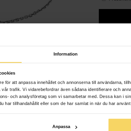
Lagervara - Leveran
Info
Information
Längd ca (cm
Varumärke
cookies
Material
e för att anpassa innehållet och annonserna till användarna, tillh
Sten/Pärla
vår trafik. Vi vidarebefordrar även sådana identifierare och anna
nnons- och analysföretag som vi samarbetar med. Dessa kan i sin
har tillhandahållit eller som de har samlat in när du har använt 
Anpassa