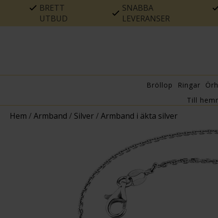
BRETT
SNABBA
UTBUD
LEVERANSER
Bröllop
Ringar
Ör
Till hem
Hem
/
Armband
/
Silver
/
Armband i äkta silver