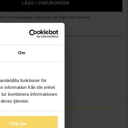
LÄGG I VARUKORGEN
stid 2-5 arbetsdagar. Öppet köp i 30 dagar vid onlineköp.
)
16+2
Guldfynd
Om
Silver
andahålla funktioner för
n information från din enhet
 tur kombinera informationen
deras tjänster.
Tillåt alla