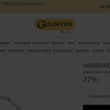
PRESENTINSLAGNING
KUN
hängen
Halsband
Armband
Klockor
Herr
Accessoarer
Var
met
Matsilver
Smyckesvård
Kampanjer
Nyheter
Outlet
In
ARMBAND 
Artikelnummer: 20
279:-
Presentin