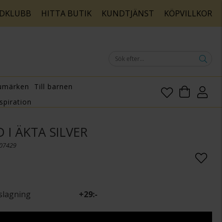
DKLUBB
HITTA BUTIK
KUNDTJÄNST
KÖPVILLKOR
umärken
Till barnen
spiration
I ÄKTA SILVER
007429
slagning
+
29:-