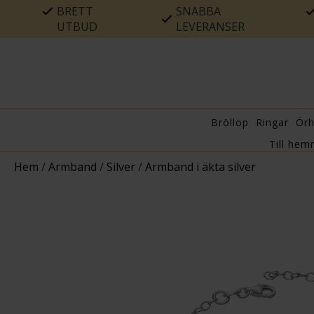
BRETT
SNABBA
UTBUD
LEVERANSER
Bröllop
Ringar
Ör
Till hem
Hem
/
Armband
/
Silver
/
Armband i äkta silver