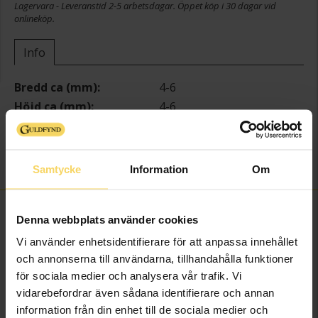
Lagervara - Leveranstid 2-5 arbetsdagar. Öppet köp i 30 dagar vid
onlineköp.
Info
Bredd ca (mm)
4-6
Höjd ca (mm)
4-6
Längd ca (cm)
21
Varumärke
Guldfynd
Material
Silver,Läder,Rhodinerat
Samtycke
Information
Om
FINNS OCKSÅ SOM
Denna webbplats använder cookies
Vi använder enhetsidentifierare för att anpassa innehållet
och annonserna till användarna, tillhandahålla funktioner
för sociala medier och analysera vår trafik. Vi
vidarebefordrar även sådana identifierare och annan
information från din enhet till de sociala medier och