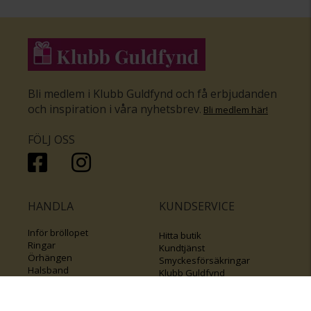
Bli medlem i Klubb Guldfynd och få erbjudanden
och inspiration i våra nyhetsbrev
.
Bli medlem här
!
FÖLJ OSS
HANDLA
KUNDSERVICE
Inför bröllopet
Hitta butik
Ringar
Kundtjänst
Örhängen
Smyckesförsäkringar
Halsband
Klubb Guldfynd
Armband
Sälj ditt byrålådsguld
Smycken med kors
Kontakta oss
Varumärken
Guide för kedjor