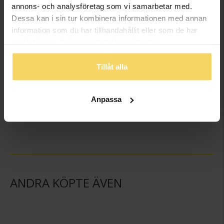
annons- och analysföretag som vi samarbetar med.
Dessa kan i sin tur kombinera informationen med annan
information som du har tillhandahållit eller som de har
samlat in när du har använt deras tjänster.
Tillåt alla
Armband i äkta läder
Anpassa
GULDFYND
898:-
ANDRA KÖPTE ÄVEN