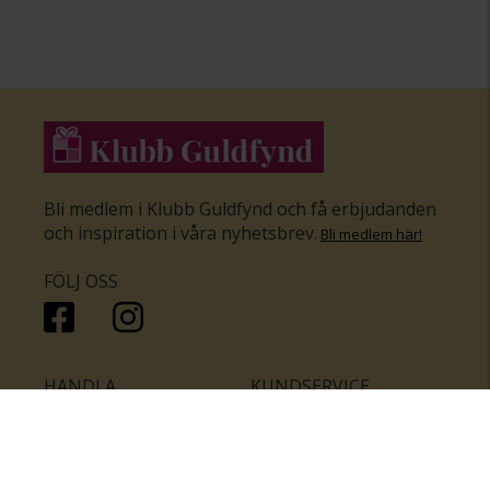
Bli medlem i Klubb Guldfynd och få erbjudanden
och inspiration i våra nyhetsbrev
.
Bli medlem här
!
FÖLJ OSS
HANDLA
KUNDSERVICE
Inför bröllopet
Hitta butik
Ringar
Kundtjänst
Örhängen
Smyckesförsäkringar
Halsband