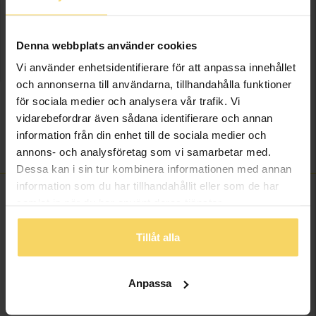
onlineköp.
Info
Denna webbplats använder cookies
Vi använder enhetsidentifierare för att anpassa innehållet
Längd ca (cm)
17+2
och annonserna till användarna, tillhandahålla funktioner
Varumärke
Guldfynd
för sociala medier och analysera vår trafik. Vi
Modell
Guldfynd
vidarebefordrar även sådana identifierare och annan
Material
Silver
information från din enhet till de sociala medier och
Sten/Pärla
Kubisk Zirkonia
annons- och analysföretag som vi samarbetar med.
Dessa kan i sin tur kombinera informationen med annan
information som du har tillhandahållit eller som de har
samlat in när du har använt deras tjänster.
ANDRA KÖPTE ÄVEN
Tillåt alla
Anpassa