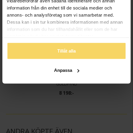
vidarebefordrar även sådana identifierare och annan
information från din enhet till de sociala medier och
annons- och analysföretag som vi samarbetar med.
Dessa kan i sin tur kombinera informationen med annan
information som du har tillhandahållit eller som de har
samlat in när du har använt deras tjänster.
Tillåt alla
Anpassa
Halsband i 18K guld
GULDFYND
8 198:-
ANDRA KÖPTE ÄVEN