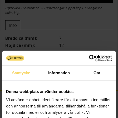
Lagervara - Leveranstid 2-5 arbetsdagar. Öppet köp i 30 dagar vid
onlineköp.
Info
Bredd ca (mm)
7
Höjd ca (mm)
12
Längd ca (cm)
19
Varumärke
Guldfynd
Material
Guld
Samtycke
Information
Om
Ädelmetall
18K Gold
Vikt ca (gram)
1,83
Denna webbplats använder cookies
FINNS OCKSÅ SOM
Vi använder enhetsidentifierare för att anpassa innehållet
och annonserna till användarna, tillhandahålla funktioner
för sociala medier och analysera vår trafik. Vi