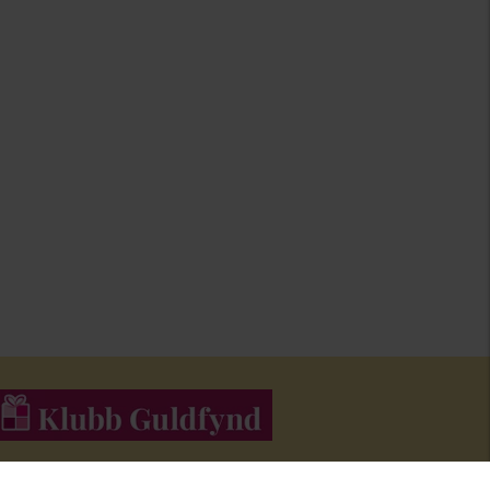
li medlem i Klubb Guldfynd och f
å erbjudanden och inspiration i