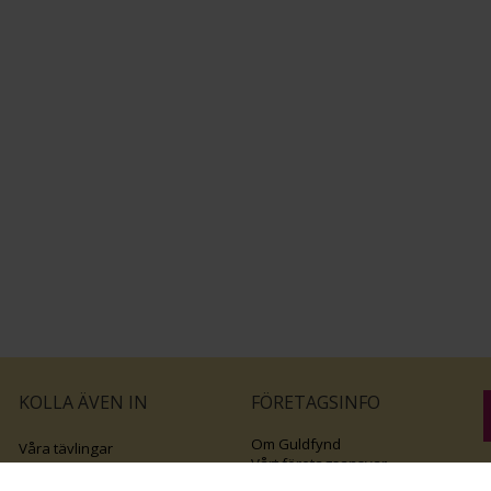
KOLLA ÄVEN IN
FÖRETAGSINFO
Om Guldfynd
Våra tävlingar
Vårt företagsansvar
Rosa Bandet
B
Integritetspolicy
BingoLotto