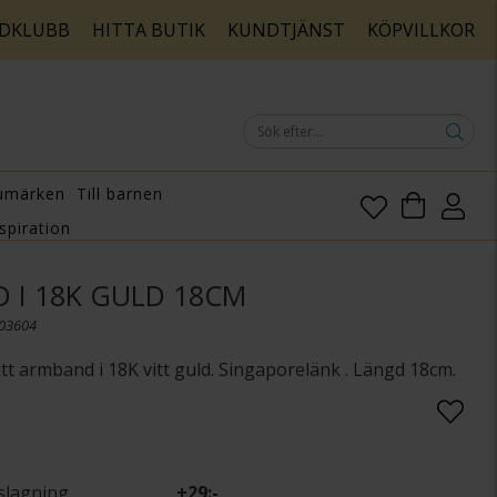
DKLUBB
HITTA BUTIK
KUNDTJÄNST
KÖPVILLKOR
umärken
Till barnen
spiration
 I 18K GULD 18CM
003604
tt armband i 18K vitt guld. Singaporelänk . Längd 18cm.
slagning
+
29:-