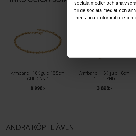
sociala medier och analysera 
till de sociala medier och a
med annan information som du 
Armband i 18K guld 18,5cm
Armband i 18K guld 18cm
GULDFYND
GULDFYND
8 998:-
3 898:-
ANDRA KÖPTE ÄVEN