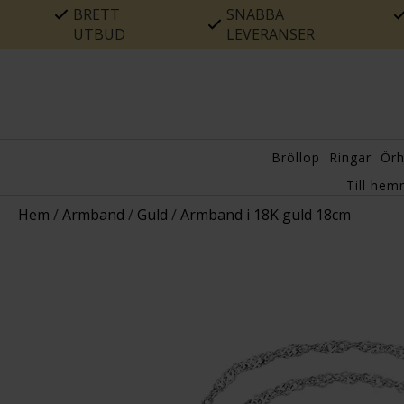
BRETT
SNABBA
UTBUD
LEVERANSER
Bröllop
Ringar
Ör
Till hem
Hem
/
Armband
/
Guld
/
Armband i 18K guld 18cm