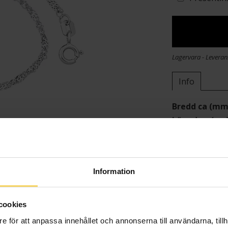
Lagervara - Leveran
Info
Bredd ca (mm
Längd ca (cm
Varumärke
Material
Ädelmetall
Information
Kedjemodell
Vikt ca (gram
cookies
e för att anpassa innehållet och annonserna till användarna, tillh