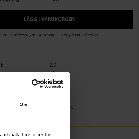
LÄGG I VARUKORGEN
stid 2-5 arbetsdagar. Öppet köp i 30 dagar vid onlineköp.
)
2,0
)
18
Guldfynd
Vitt guld
18K Gold
Om
Singapore
)
1,3
andahålla funktioner för