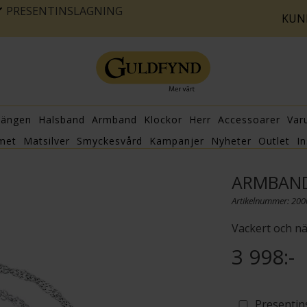
PRESENTINSLAGNING
KUN
hängen
Halsband
Armband
Klockor
Herr
Accessoarer
Var
met
Matsilver
Smyckesvård
Kampanjer
Nyheter
Outlet
In
ARMBAND
Artikelnummer: 20
Vackert och nä
3 998:-
Presentin