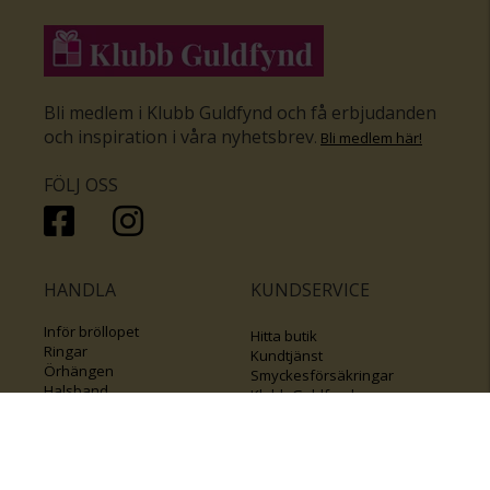
Bli medlem i Klubb Guldfynd och få erbjudanden
och inspiration i våra nyhetsbrev
.
Bli medlem här
!
FÖLJ OSS
HANDLA
KUNDSERVICE
Inför bröllopet
Hitta butik
Ringar
Kundtjänst
Örhängen
Smyckesförsäkringar
Halsband
Klubb Guldfynd
Armband
Sälj ditt byrålådsguld
Smycken med kors
Kontakta oss
Varumärken
Guide för kedjor
Presentkort