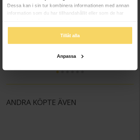
Dessa kan i sin tur kombinera informationen med annan
information som du har tillhandahållit eller som de har
samlat in när du har använt deras tjänster.
Tillåt alla
Armband i 18K guld 18,5cm
Armband i 18K guld 18,5cm
GULDFYND
GULDFYND
Anpassa
6 998:-
16 498:-
ANDRA KÖPTE ÄVEN