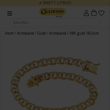
TT UTBUD
✔ SNABBA LEV
Hem
/
Armband
/
Guld
/
Armband i 18K guld 18,5cm