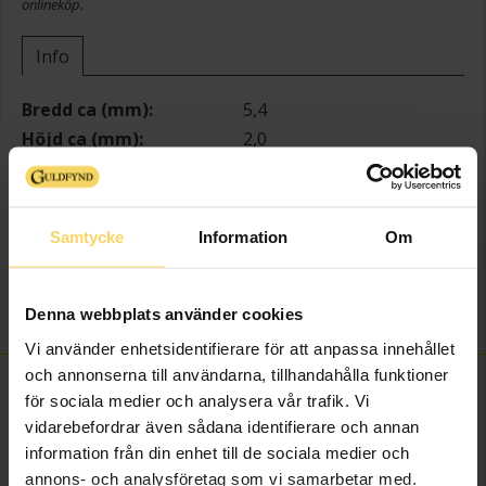
onlineköp.
Info
Bredd ca (mm)
5,4
Höjd ca (mm)
2,0
Längd ca (cm)
18,5
Varumärke
Guldfynd
Material
Guld
Samtycke
Information
Om
Ädelmetall
18K Gold
Kedjemodell
Bismarck
Vikt ca (gram)
10,0
Denna webbplats använder cookies
Vi använder enhetsidentifierare för att anpassa innehållet
och annonserna till användarna, tillhandahålla funktioner
FINNS OCKSÅ SOM
för sociala medier och analysera vår trafik. Vi
vidarebefordrar även sådana identifierare och annan
information från din enhet till de sociala medier och
annons- och analysföretag som vi samarbetar med.