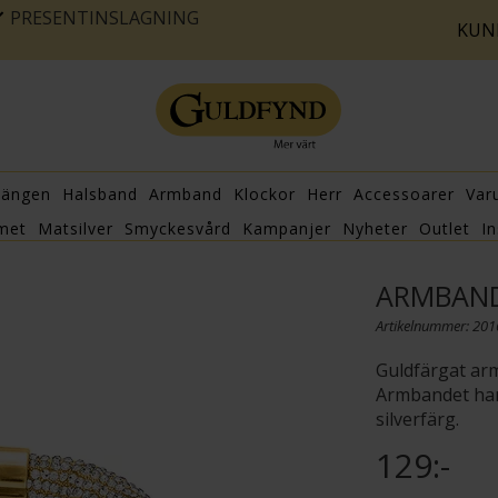
PRESENTINSLAGNING
KUN
hängen
Halsband
Armband
Klockor
Herr
Accessoarer
Var
met
Matsilver
Smyckesvård
Kampanjer
Nyheter
Outlet
In
ARMBAN
Artikelnummer: 20
Guldfärgat ar
Armbandet har 
silverfärg.
129:-