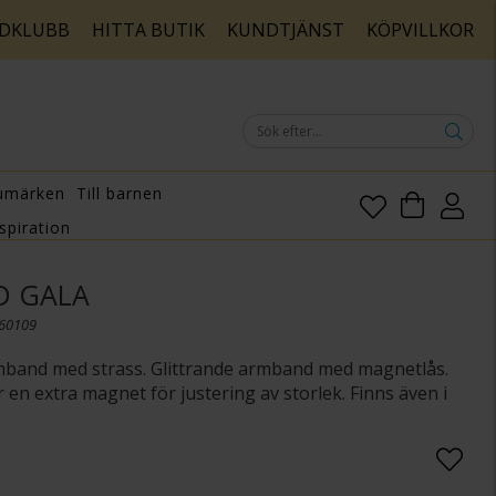
DKLUBB
HITTA BUTIK
KUNDTJÄNST
KÖPVILLKOR
umärken
Till barnen
spiration
D GALA
160109
mband med strass. Glittrande armband med magnetlås.
en extra magnet för justering av storlek. Finns även i