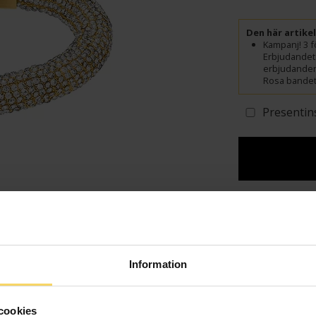
Den här artike
Kampanj! 3 fö
Erbjudandet 
erbjudanden.
Rosa bandet 
Presentin
Lagervara - Leveran
Info
Längd ca (cm
Information
Varumärke
Material
cookies