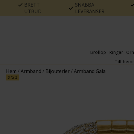
BRETT
SNABBA
UTBUD
LEVERANSER
Bröllop
Ringar
Ör
Till hem
Hem
/
Armband
/
Bijouterier
/
Armband Gala
3 för 2