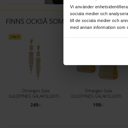
Vi använder enhetsidentifierar
sociala medier och analysera 
FINNS OCKSÅ SOM
till de sociala medier och a
med annan information som du 
3 för 2
3 för 2
Örhängen Gala
Örhängen Gala
GULDFYNDS GALAKOLLEKTION
GULDFYNDS GALAKOLLEKTION
249:-
198:-