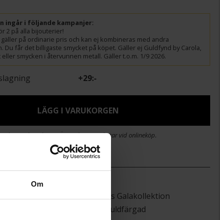
ln ingår i följande kampanjer:
r 2 på alla bijouterier!
gäller på ordinarie pris och kan ej kombineras med andra
 Du får det billigaste smycket på köpet. Gäller ej Guldfynd by Carola,
eller smycken i återvunnen metall. Gäller t.o.m. 1/9 2026.
slagning
+
29:-
LÄGG I VARUKORGEN
stid 2-5 arbetsdagar. Öppet köp i 30 dagar vid onlineköp.
)
21
Om
Guldfynds Galakollektion
Metall, guldfärgad