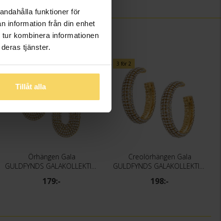
andahålla funktioner för
n information från din enhet
 tur kombinera informationen
deras tjänster.
3 för 2
3 för 2
Tillåt alla
Örhängen Gala
Creolörhängen Gala
GULDFYNDS GALAKOLLEKTION
GULDFYNDS GALAKOLLEKTION
179:-
198:-