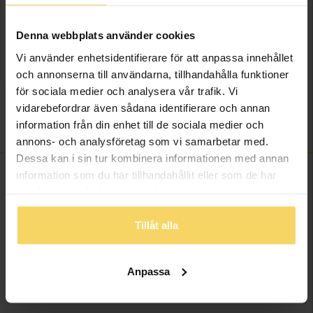
onlineköp.
Info
Denna webbplats använder cookies
Vi använder enhetsidentifierare för att anpassa innehållet
Bredd ca (mm)
0,6-5,2
och annonserna till användarna, tillhandahålla funktioner
Höjd ca (mm)
1,7-5,5
för sociala medier och analysera vår trafik. Vi
Varumärke
Guldfynd
vidarebefordrar även sådana identifierare och annan
information från din enhet till de sociala medier och
Material
Silver
annons- och analysföretag som vi samarbetar med.
Dessa kan i sin tur kombinera informationen med annan
information som du har tillhandahållit eller som de har
samlat in när du har använt deras tjänster.
ANDRA KÖPTE ÄVEN
Tillåt alla
Anpassa