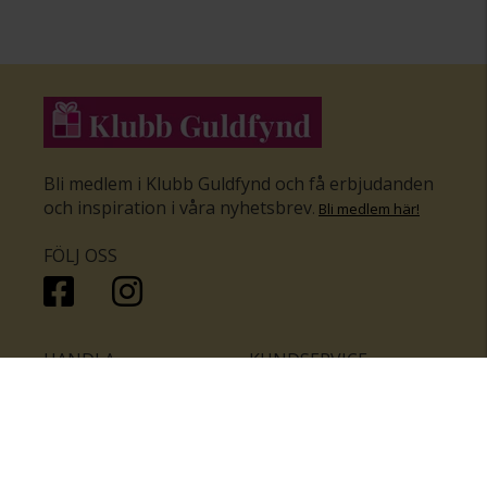
Bli medlem i Klubb Guldfynd och få erbjudanden
och inspiration i våra nyhetsbrev
.
Bli medlem här
!
FÖLJ OSS
HANDLA
KUNDSERVICE
Inför bröllopet
Hitta butik
Ringar
Kundtjänst
Örhängen
Smyckesförsäkringar
Halsband
Klubb Guldfynd
Armband
Sälj ditt byrålådsguld