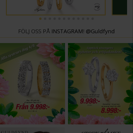
FÖLJ OSS PÅ
INSTAGRAM
!
@Guldfynd