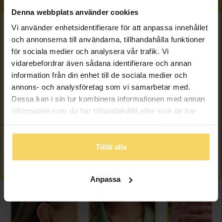
NYHETER
Denna webbplats använder cookies
Vi använder enhetsidentifierare för att anpassa innehållet
Nyhet
Nyhet
och annonserna till användarna, tillhandahålla funktioner
för sociala medier och analysera vår trafik. Vi
vidarebefordrar även sådana identifierare och annan
information från din enhet till de sociala medier och
annons- och analysföretag som vi samarbetar med.
Dessa kan i sin tur kombinera informationen med annan
information som du har tillhandahållit eller som de har
samlat in när du har använt deras tjänster.
Diamantring i 18K guld
Diamanthänge i 18K guld
GULDFYND
GULDFYND
Tillåt alla
9 498:-
3 498:-
Anpassa