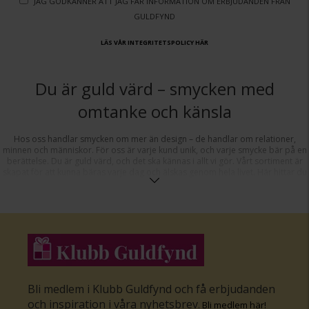
Jag godkänner att jag får information om erbjudanden från
Guldfynd
Läs vår integritetspolicy här
Du är guld värd – smycken med
omtanke och känsla
Hos oss handlar smycken om mer än design – de handlar om relationer,
minnen och människor. För oss är varje kund unik, och varje smycke bär på en
berättelse. Du är guld värd, och det ska kännas i allt vi gör. Vårt sortiment är
skapat för att kunna bäras varje dag och älskas genom hela livet. Här hittar du
noggrant utvalda ringar, armband, halsband och örhängen, designade med
värme, kvalitet och tidlöshet i fokus.
Smycken för kärlek, vardag och livets stora stunder
En av våra mest betydelsefulla kategorier är våra förlovningsringar och
vigselringar – symboler för löften, trygghet och framtidstro. Våra
diamantringar är framtagna för att fånga ögonblick som betyder allt, oavsett
om det handlar om ett frieri, ett jubileum eller en gåva till någon du håller kär.
Bli medlem i Klubb Guldfynd och få erbjudanden
Letar du efter något personligt till vardagen eller en present som verkligen
säger “jag tänker på dig”? Våra smycken passar lika fint till vardags som till
och inspiration i våra nyhetsbrev
.
Bli medlem här
!