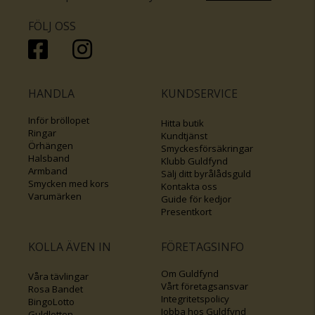
livets speciella tillfällen.
FÖLJ OSS
HANDLA
KUNDSERVICE
Inför bröllopet
Hitta butik
Ringar
Kundtjänst
Örhängen
Smyckesförsäkringar
Halsband
Klubb Guldfynd
Armband
Sälj ditt byrålådsguld
Smycken med kors
Kontakta oss
Varumärken
Guide för kedjor
Presentkort
KOLLA ÄVEN IN
FÖRETAGSINFO
Om Guldfynd
Våra tävlingar
Vårt företagsansvar
Rosa Bandet
Integritetspolicy
BingoLotto
Jobba hos Guldfynd
Guldlotten